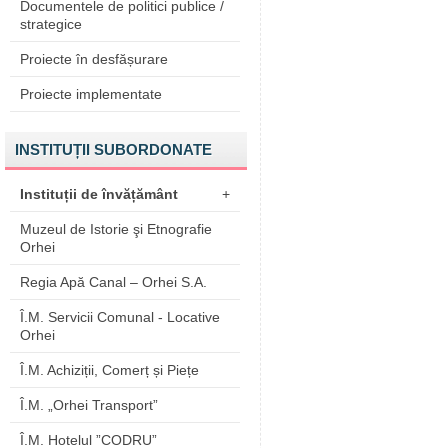
Documentele de politici publice /
strategice
Proiecte în desfășurare
Proiecte implementate
INSTITUȚII SUBORDONATE
Instituții de învățământ
+
Muzeul de Istorie şi Etnografie
Orhei
Regia Apă Canal – Orhei S.A.
Î.M. Servicii Comunal - Locative
Orhei
Î.M. Achiziții, Comerț și Piețe
Î.M. „Orhei Transport”
Î.M. Hotelul ”CODRU”