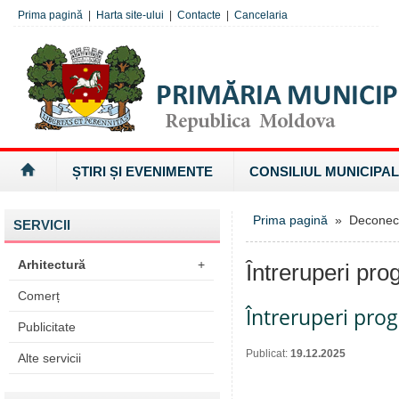
Prima pagină
|
Harta site-ului
|
Contacte
|
Cancelaria
ȘTIRI ȘI EVENIMENTE
CONSILIUL MUNICIPAL
Prima pagină
» Deconectăr
SERVICII
Arhitectură
+
Întreruperi pro
Comerț
Întreruperi pro
Publicitate
Publicat:
19.12.2025
Alte servicii