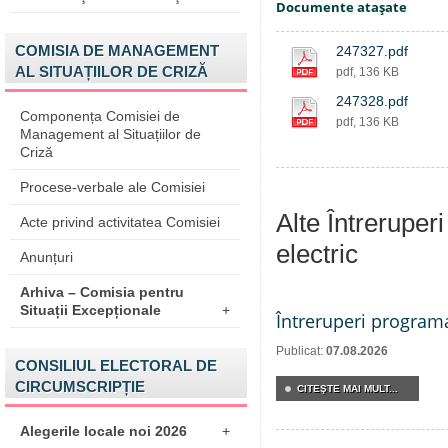
Documente ataşate
COMISIA DE MANAGEMENT
247327.pdf
AL SITUAȚIILOR DE CRIZĂ
pdf, 136 KB
247328.pdf
Componența Comisiei de
pdf, 136 KB
Management al Situațiilor de
Criză
Procese-verbale ale Comisiei
Alte Întreruper
Acte privind activitatea Comisiei
electric
Anunțuri
Arhiva – Comisia pentru
Situații Excepționale
+
Întreruperi program
Publicat:
07.08.2026
CONSILIUL ELECTORAL DE
CIRCUMSCRIPȚIE
CITEŞTE MAI MULT...
Alegerile locale noi 2026
+