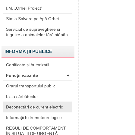
Î.M. „Orhei Proiect”
Stația Salvare pe Apă Orhei
Serviciul de supraveghere și
îngrijire a animalelor fără stăpân
INFORMAȚII PUBLICE
Certificate și Autorizații
Funcții vacante
+
Orarul transportului public
Lista sărbătorilor
Deconectări de curent electric
Informații hidrometeorologice
REGULI DE COMPORTAMENT
ÎN SITUAŢII DE URGENŢĂ