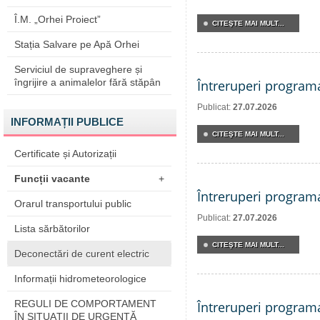
Î.M. „Orhei Proiect”
CITEŞTE MAI MULT...
Stația Salvare pe Apă Orhei
Serviciul de supraveghere și
îngrijire a animalelor fără stăpân
Întreruperi program
Publicat:
27.07.2026
INFORMAȚII PUBLICE
CITEŞTE MAI MULT...
Certificate și Autorizații
Funcții vacante
+
Întreruperi program
Orarul transportului public
Publicat:
27.07.2026
Lista sărbătorilor
CITEŞTE MAI MULT...
Deconectări de curent electric
Informații hidrometeorologice
REGULI DE COMPORTAMENT
Întreruperi program
ÎN SITUAŢII DE URGENŢĂ