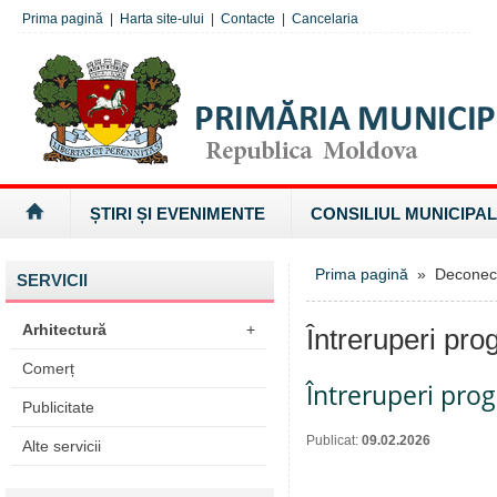
Prima pagină
|
Harta site-ului
|
Contacte
|
Cancelaria
ȘTIRI ȘI EVENIMENTE
CONSILIUL MUNICIPAL
Prima pagină
» Deconectăr
SERVICII
Arhitectură
+
Întreruperi pro
Comerț
Întreruperi pro
Publicitate
Publicat:
09.02.2026
Alte servicii