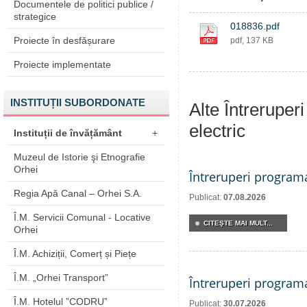
Documentele de politici publice /
strategice
018836.pdf
Proiecte în desfășurare
pdf, 137 KB
Proiecte implementate
INSTITUȚII SUBORDONATE
Alte Întreruper
electric
Instituții de învățământ
+
Muzeul de Istorie şi Etnografie
Orhei
Întreruperi program
Regia Apă Canal – Orhei S.A.
Publicat:
07.08.2026
Î.M. Servicii Comunal - Locative
CITEŞTE MAI MULT...
Orhei
Î.M. Achiziții, Comerț și Piețe
Î.M. „Orhei Transport”
Întreruperi program
Î.M. Hotelul ”CODRU”
Publicat:
30.07.2026