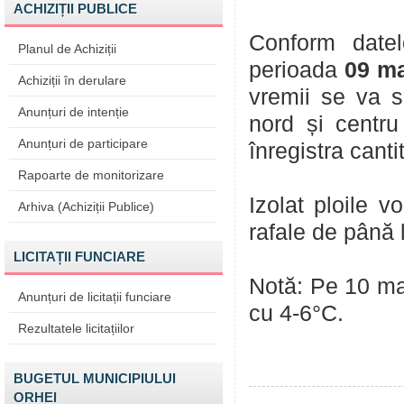
ACHIZIȚII PUBLICE
Conform datel
Planul de Achiziții
perioada
09 ma
Achiziții în derulare
vremii se va s
Anunțuri de intenție
nord și centru
Anunțuri de participare
înregistra canti
Rapoarte de monitorizare
Izolat ploile vo
Arhiva (Achiziții Publice)
rafale de până 
LICITAȚII FUNCIARE
Notă: Pe 10 ma
Anunțuri de licitații funciare
cu 4-6°С.
Rezultatele licitațiilor
BUGETUL MUNICIPIULUI
ORHEI