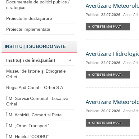
Documentele de politici publice /
Avertizare Meteorol
strategice
Publicat:
22.07.2026
Accesări
Proiecte în desfășurare
CITEŞTE MAI MULT...
Proiecte implementate
INSTITUȚII SUBORDONATE
Avertizare Hidrologi
Instituții de învățământ
+
Publicat:
22.07.2026
Accesări
Muzeul de Istorie şi Etnografie
CITEŞTE MAI MULT...
Orhei
Regia Apă Canal – Orhei S.A.
Î.M. Servicii Comunal - Locative
Avertizare Meteorol
Orhei
Publicat:
20.07.2026
Accesări
Î.M. Achiziții, Comerț și Piețe
CITEŞTE MAI MULT...
Î.M. „Orhei Transport”
Î.M. Hotelul ”CODRU”