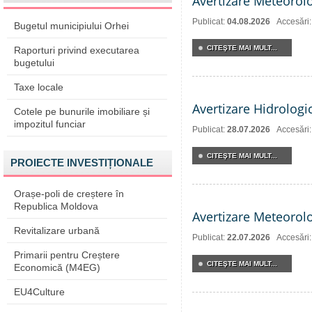
Avertizare Meteorol
Publicat:
04.08.2026
Accesări:
Bugetul municipiului Orhei
CITEŞTE MAI MULT...
Raporturi privind executarea
bugetului
Taxe locale
Avertizare Hidrologi
Cotele pe bunurile imobiliare și
impozitul funciar
Publicat:
28.07.2026
Accesări
CITEŞTE MAI MULT...
PROIECTE INVESTIȚIONALE
Orașe-poli de creștere în
Republica Moldova
Avertizare Meteorol
Revitalizare urbană
Publicat:
22.07.2026
Accesări
Primarii pentru Creștere
CITEŞTE MAI MULT...
Economică (M4EG)
EU4Culture