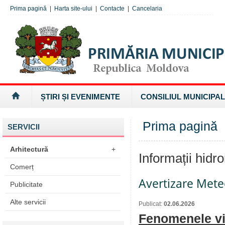
Prima pagină
|
Harta site-ului
|
Contacte
|
Cancelaria
ȘTIRI ȘI EVENIMENTE
CONSILIUL MUNICIPAL
Prima pagină
»
SERVICII
Arhitectură
+
Informații hidr
Comerț
Avertizare Mete
Publicitate
Alte servicii
Publicat:
02.06.2026
Fenomenele viz