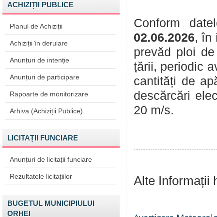
ACHIZIȚII PUBLICE
Conform datel
Planul de Achiziții
02.06.2026
, în
Achiziții în derulare
prevăd ploi de
Anunțuri de intenție
țării, periodic
Anunțuri de participare
cantități de ap
descărcări elec
Rapoarte de monitorizare
20 m/s.
Arhiva (Achiziții Publice)
LICITAȚII FUNCIARE
Anunțuri de licitații funciare
Rezultatele licitațiilor
Alte Informații
BUGETUL MUNICIPIULUI
ORHEI