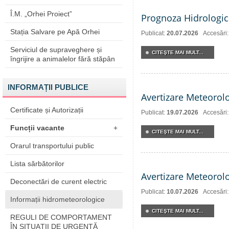
Î.M. „Orhei Proiect”
Prognoza Hidrologic
Stația Salvare pe Apă Orhei
Publicat:
20.07.2026
Accesări
Serviciul de supraveghere și
CITEŞTE MAI MULT...
îngrijire a animalelor fără stăpân
INFORMAȚII PUBLICE
Avertizare Meteorol
Certificate și Autorizații
Publicat:
19.07.2026
Accesări
Funcții vacante
+
CITEŞTE MAI MULT...
Orarul transportului public
Lista sărbătorilor
Avertizare Meteorol
Deconectări de curent electric
Publicat:
10.07.2026
Accesări
Informații hidrometeorologice
CITEŞTE MAI MULT...
REGULI DE COMPORTAMENT
ÎN SITUAŢII DE URGENŢĂ