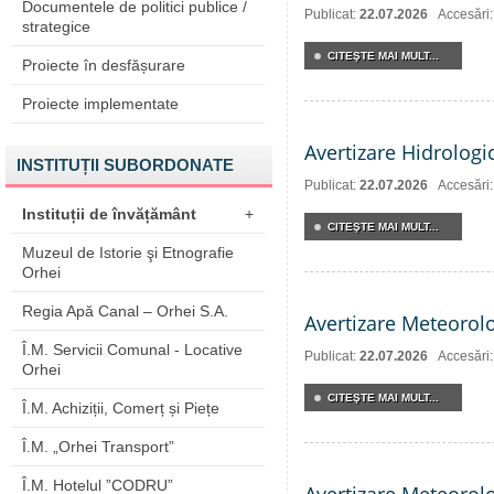
Documentele de politici publice /
Publicat:
22.07.2026
Accesări
strategice
CITEŞTE MAI MULT...
Proiecte în desfășurare
Proiecte implementate
Avertizare Hidrologi
INSTITUȚII SUBORDONATE
Publicat:
22.07.2026
Accesări
Instituții de învățământ
+
CITEŞTE MAI MULT...
Muzeul de Istorie şi Etnografie
Orhei
Regia Apă Canal – Orhei S.A.
Avertizare Meteorol
Î.M. Servicii Comunal - Locative
Publicat:
22.07.2026
Accesări
Orhei
CITEŞTE MAI MULT...
Î.M. Achiziții, Comerț și Piețe
Î.M. „Orhei Transport”
Î.M. Hotelul ”CODRU”