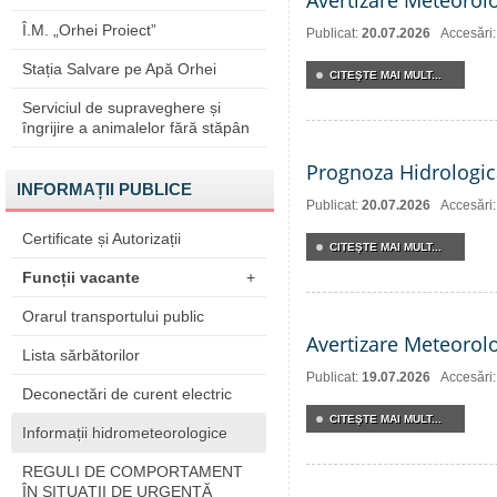
Avertizare Meteorol
Î.M. „Orhei Proiect”
Publicat:
20.07.2026
Accesări
Stația Salvare pe Apă Orhei
CITEŞTE MAI MULT...
Serviciul de supraveghere și
îngrijire a animalelor fără stăpân
Prognoza Hidrologic
INFORMAȚII PUBLICE
Publicat:
20.07.2026
Accesări
Certificate și Autorizații
CITEŞTE MAI MULT...
Funcții vacante
+
Orarul transportului public
Avertizare Meteorol
Lista sărbătorilor
Publicat:
19.07.2026
Accesări
Deconectări de curent electric
CITEŞTE MAI MULT...
Informații hidrometeorologice
REGULI DE COMPORTAMENT
ÎN SITUAŢII DE URGENŢĂ