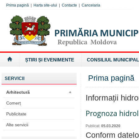
Prima pagină
|
Harta site-ului
|
Contacte
|
Cancelaria
ȘTIRI ȘI EVENIMENTE
CONSILIUL MUNICIPAL
Prima pagină
»
SERVICII
Arhitectură
+
Informații hidr
Comerț
Prognoza hidrol
Publicitate
Alte servicii
Publicat:
05.03.2020
Conform datelor