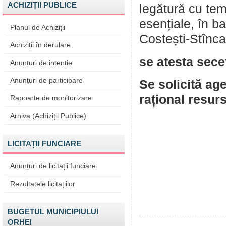
ACHIZIȚII PUBLICE
legătură cu temp
esențiale, în b
Planul de Achiziții
Costești-Stînca ș
Achiziții în derulare
se atesta secet
Anunțuri de intenție
Anunțuri de participare
Se solicită ag
rațional resur
Rapoarte de monitorizare
Arhiva (Achiziții Publice)
Centrul
LICITAȚII FUNCIARE
Anunțuri de licitații funciare
Rezultatele licitațiilor
BUGETUL MUNICIPIULUI
ORHEI