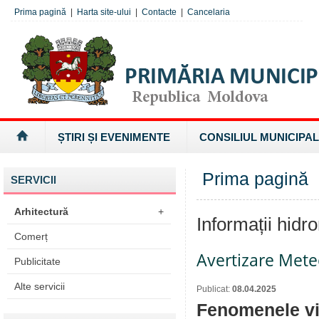
Prima pagină
|
Harta site-ului
|
Contacte
|
Cancelaria
ȘTIRI ȘI EVENIMENTE
CONSILIUL MUNICIPAL
Prima pagină
»
SERVICII
Arhitectură
+
Informații hidr
Comerț
Avertizare Mete
Publicitate
Alte servicii
Publicat:
08.04.2025
Fenomenele viz