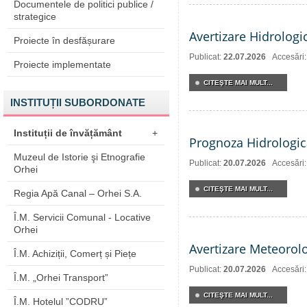
Documentele de politici publice /
strategice
Avertizare Hidrologi
Proiecte în desfășurare
Publicat:
22.07.2026
Accesări
Proiecte implementate
CITEŞTE MAI MULT...
INSTITUȚII SUBORDONATE
Instituții de învățământ
+
Prognoza Hidrologic
Muzeul de Istorie şi Etnografie
Publicat:
20.07.2026
Accesări
Orhei
CITEŞTE MAI MULT...
Regia Apă Canal – Orhei S.A.
Î.M. Servicii Comunal - Locative
Orhei
Avertizare Meteorol
Î.M. Achiziții, Comerț și Piețe
Publicat:
20.07.2026
Accesări
Î.M. „Orhei Transport”
CITEŞTE MAI MULT...
Î.M. Hotelul ”CODRU”