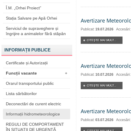
Î.M. „Orhei Proiect”
Stația Salvare pe Apă Orhei
Avertizare Meteorol
Serviciul de supraveghere și
Publicat:
19.07.2026
Accesări
îngrijire a animalelor fără stăpân
CITEŞTE MAI MULT...
INFORMAȚII PUBLICE
Certificate și Autorizații
Avertizare Meteorol
Funcții vacante
+
Publicat:
10.07.2026
Accesări
Orarul transportului public
CITEŞTE MAI MULT...
Lista sărbătorilor
Deconectări de curent electric
Avertizare Meteorol
Informații hidrometeorologice
Publicat:
03.07.2026
Accesări
REGULI DE COMPORTAMENT
ÎN SITUAŢII DE URGENŢĂ
CITEŞTE MAI MULT...