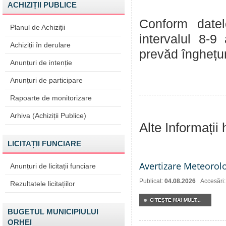
ACHIZIȚII PUBLICE
Conform datel
Planul de Achiziții
intervalul 8-9 
Achiziții în derulare
prevăd înghețur
Anunțuri de intenție
Anunțuri de participare
Rapoarte de monitorizare
Arhiva (Achiziții Publice)
Alte Informații
LICITAȚII FUNCIARE
Avertizare Meteorol
Anunțuri de licitații funciare
Publicat:
04.08.2026
Accesări
Rezultatele licitațiilor
CITEŞTE MAI MULT...
BUGETUL MUNICIPIULUI
ORHEI