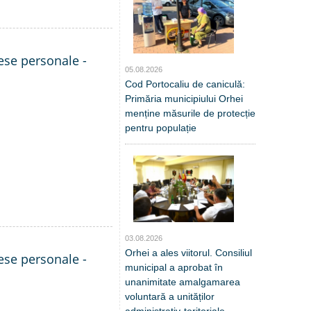
rese personale -
05.08.2026
Cod Portocaliu de caniculă:
Primăria municipiului Orhei
menține măsurile de protecție
pentru populație
03.08.2026
Orhei a ales viitorul. Consiliul
rese personale -
municipal a aprobat în
unanimitate amalgamarea
voluntară a unităților