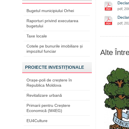
Declar
pdf, 2
Bugetul municipiului Orhei
Declar
Raporturi privind executarea
pdf, 2
bugetului
Taxe locale
Cotele pe bunurile imobiliare și
Alte Într
impozitul funciar
PROIECTE INVESTIȚIONALE
Orașe-poli de creștere în
Republica Moldova
Revitalizare urbană
Primarii pentru Creștere
Economică (M4EG)
EU4Culture