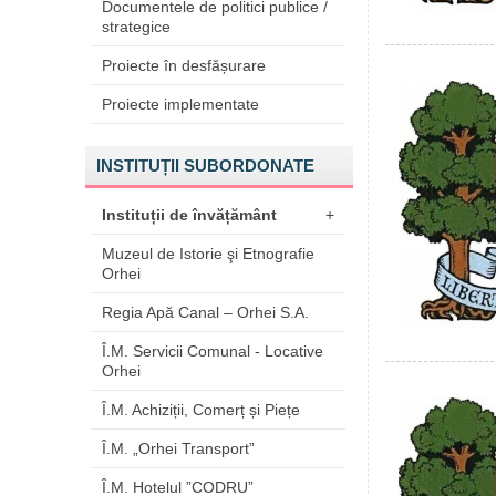
Documentele de politici publice /
strategice
Proiecte în desfășurare
Proiecte implementate
INSTITUȚII SUBORDONATE
Instituții de învățământ
+
Muzeul de Istorie şi Etnografie
Orhei
Regia Apă Canal – Orhei S.A.
Î.M. Servicii Comunal - Locative
Orhei
Î.M. Achiziții, Comerț și Piețe
Î.M. „Orhei Transport”
Î.M. Hotelul ”CODRU”