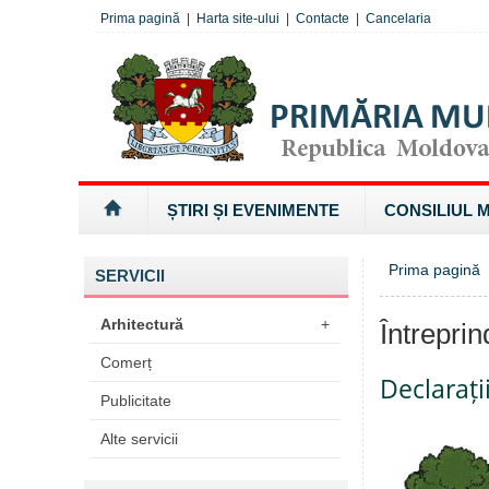
Prima pagină
|
Harta site-ului
|
Contacte
|
Cancelaria
ȘTIRI ȘI EVENIMENTE
CONSILIUL 
Prima pagină
SERVICII
Arhitectură
+
Întrepri
Comerț
Declarați
Publicitate
Alte servicii