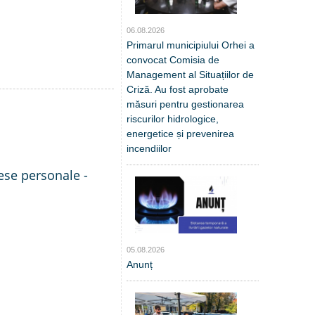
06.08.2026
Primarul municipiului Orhei a
convocat Comisia de
Management al Situațiilor de
Criză. Au fost aprobate
măsuri pentru gestionarea
riscurilor hidrologice,
energetice și prevenirea
incendiilor
rese personale -
05.08.2026
Anunț