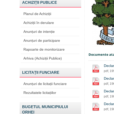
ACHIZIȚII PUBLICE
Planul de Achiziții
Achiziții în derulare
Anunțuri de intenție
Anunțuri de participare
Rapoarte de monitorizare
Documente at
Arhiva (Achiziții Publice)
Declar
pdf, 1
LICITAȚII FUNCIARE
Declar
Anunțuri de licitații funciare
pdf, 1
Declar
Rezultatele licitațiilor
pdf, 1
Declar
BUGETUL MUNICIPIULUI
pdf, 1
ORHEI