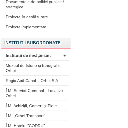
Documentele de politici publice /
strategice
Proiecte în desfășurare
Proiecte implementate
INSTITUȚII SUBORDONATE
Instituții de învățământ
+
Muzeul de Istorie şi Etnografie
Orhei
Regia Apă Canal – Orhei S.A.
Î.M. Servicii Comunal - Locative
Orhei
Î.M. Achiziții, Comerț și Piețe
Î.M. „Orhei Transport”
Î.M. Hotelul ”CODRU”