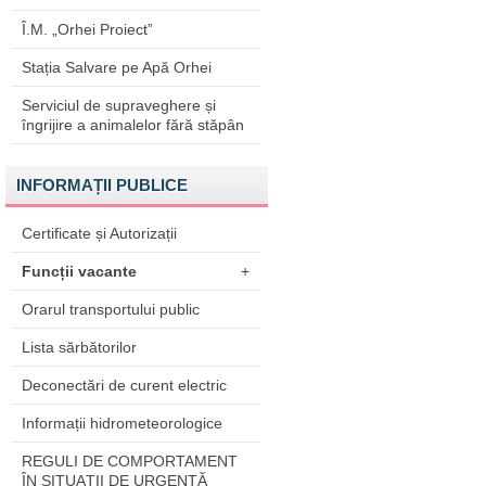
Î.M. „Orhei Proiect”
Stația Salvare pe Apă Orhei
Serviciul de supraveghere și
îngrijire a animalelor fără stăpân
INFORMAȚII PUBLICE
Certificate și Autorizații
Funcții vacante
+
Orarul transportului public
Lista sărbătorilor
Deconectări de curent electric
Informații hidrometeorologice
REGULI DE COMPORTAMENT
ÎN SITUAŢII DE URGENŢĂ