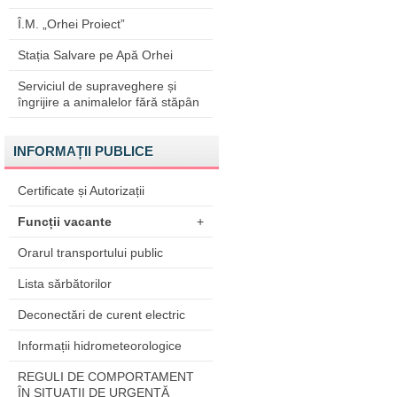
Î.M. „Orhei Proiect”
Stația Salvare pe Apă Orhei
Serviciul de supraveghere și
îngrijire a animalelor fără stăpân
INFORMAȚII PUBLICE
Certificate și Autorizații
Funcții vacante
+
Orarul transportului public
Lista sărbătorilor
Deconectări de curent electric
Informații hidrometeorologice
REGULI DE COMPORTAMENT
ÎN SITUAŢII DE URGENŢĂ