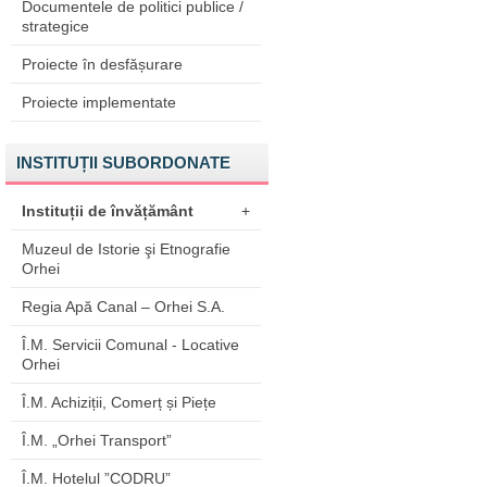
Documentele de politici publice /
strategice
Proiecte în desfășurare
Proiecte implementate
INSTITUȚII SUBORDONATE
Instituții de învățământ
+
Muzeul de Istorie şi Etnografie
Orhei
Regia Apă Canal – Orhei S.A.
Î.M. Servicii Comunal - Locative
Orhei
Î.M. Achiziții, Comerț și Piețe
Î.M. „Orhei Transport”
Î.M. Hotelul ”CODRU”