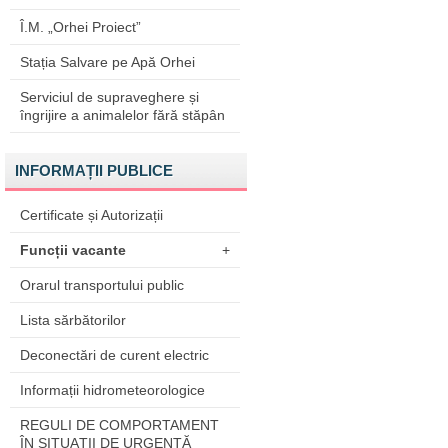
Î.M. „Orhei Proiect”
Stația Salvare pe Apă Orhei
Serviciul de supraveghere și
îngrijire a animalelor fără stăpân
INFORMAȚII PUBLICE
Certificate și Autorizații
Funcții vacante
+
Orarul transportului public
Lista sărbătorilor
Deconectări de curent electric
Informații hidrometeorologice
REGULI DE COMPORTAMENT
ÎN SITUAŢII DE URGENŢĂ