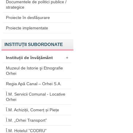
Documentele de politici publice /
strategice
Proiecte în desfășurare
Proiecte implementate
INSTITUȚII SUBORDONATE
Instituții de învățământ
+
Muzeul de Istorie şi Etnografie
Orhei
Regia Apă Canal – Orhei S.A.
Î.M. Servicii Comunal - Locative
Orhei
Î.M. Achiziții, Comerț și Piețe
Î.M. „Orhei Transport”
Î.M. Hotelul ”CODRU”