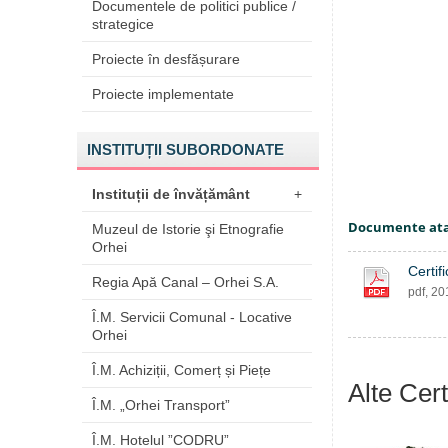
Documentele de politici publice /
strategice
Proiecte în desfășurare
Proiecte implementate
INSTITUȚII SUBORDONATE
Instituții de învățământ
+
Documente at
Muzeul de Istorie şi Etnografie
Orhei
Certif
Regia Apă Canal – Orhei S.A.
pdf, 2
Î.M. Servicii Comunal - Locative
Orhei
Î.M. Achiziții, Comerț și Piețe
Alte Cert
Î.M. „Orhei Transport”
Î.M. Hotelul ”CODRU”