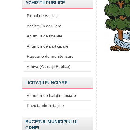
ACHIZIȚII PUBLICE
Planul de Achiziții
Achiziții în derulare
Anunțuri de intenție
Anunțuri de participare
Rapoarte de monitorizare
Arhiva (Achiziții Publice)
LICITAȚII FUNCIARE
Anunțuri de licitații funciare
Rezultatele licitațiilor
BUGETUL MUNICIPIULUI
ORHEI