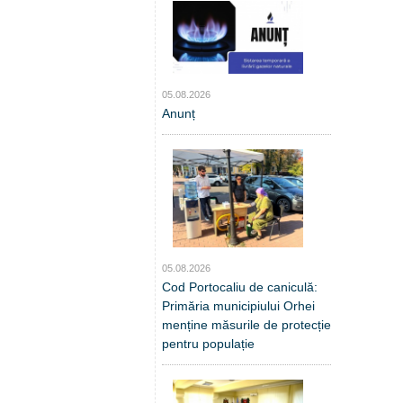
05.08.2026
Anunț
05.08.2026
Cod Portocaliu de caniculă:
Primăria municipiului Orhei
menține măsurile de protecție
pentru populație