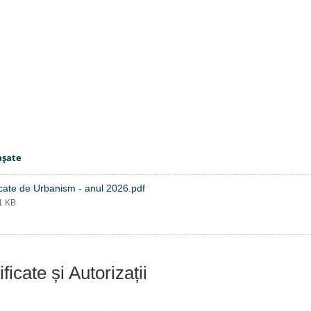
aşate
icate de Urbanism - anul 2026.pdf
01 KB
ificate și Autorizații