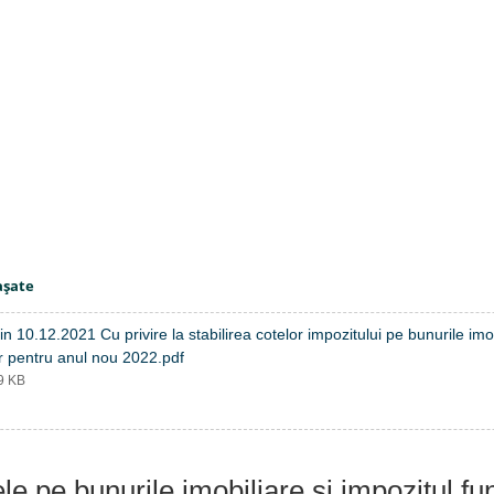
aşate
in 10.12.2021 Cu privire la stabilirea cotelor impozitului pe bunurile imob
r pentru anul nou 2022.pdf
69 KB
le pe bunurile imobiliare și impozitul fu