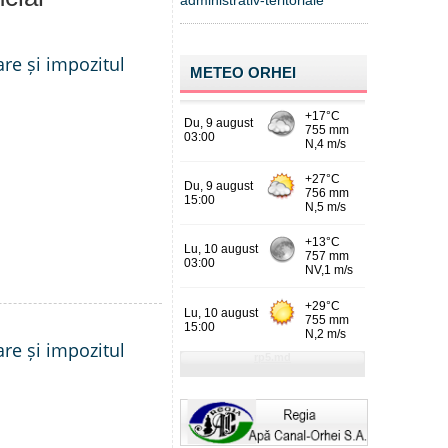
administrativ-teritoriale
are și impozitul
METEO ORHEI
are și impozitul