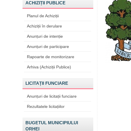
ACHIZIȚII PUBLICE
Planul de Achiziții
Achiziții în derulare
Anunțuri de intenție
Anunțuri de participare
Rapoarte de monitorizare
Arhiva (Achiziții Publice)
LICITAȚII FUNCIARE
Anunțuri de licitații funciare
Rezultatele licitațiilor
BUGETUL MUNICIPIULUI
ORHEI