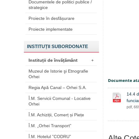
Documentele de politici publice /
strategice
Proiecte în desfășurare
Proiecte implementate
INSTITUȚII SUBORDONATE
Instituții de învățământ
+
Muzeul de Istorie şi Etnografie
Orhei
Documente at
Regia Apă Canal – Orhei S.A.
14.4 d
Î.M. Servicii Comunal - Locative
funcia
Orhei
pdf, 6
Î.M. Achiziții, Comerț și Piețe
Î.M. „Orhei Transport”
Alte Cote
Î.M. Hotelul ”CODRU”