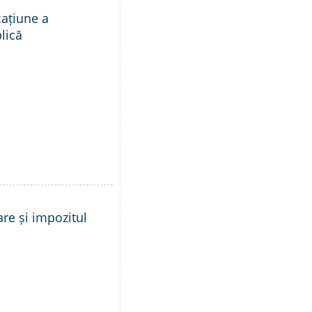
cațiune a
lică
are și impozitul