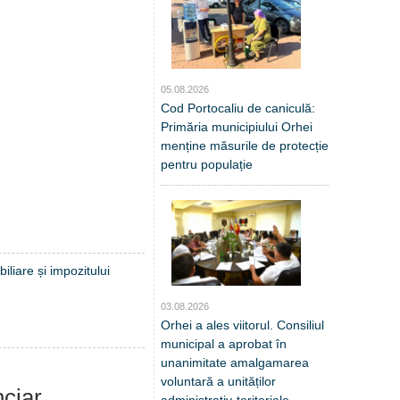
05.08.2026
Cod Portocaliu de caniculă:
Primăria municipiului Orhei
menține măsurile de protecție
pentru populație
iliare și impozitului
03.08.2026
Orhei a ales viitorul. Consiliul
municipal a aprobat în
unanimitate amalgamarea
voluntară a unităților
nciar