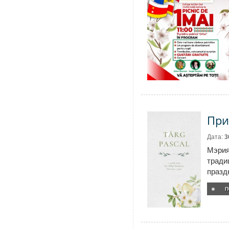
При
Дата:
3
Мэрия
тради
празд
П