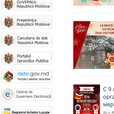
С 9
орг
мер
Дата:
0