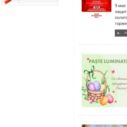
9 мая
защит
полит
торже
П