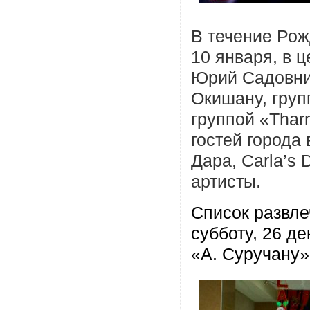
В течение Рож
10
января, в 
Юрий Садовник
Окишану, груп
группой
«
Thar
гостей города
Дара,
Carla’s
артисты.
Список развле
субботу, 26 д
«А. Суручану»