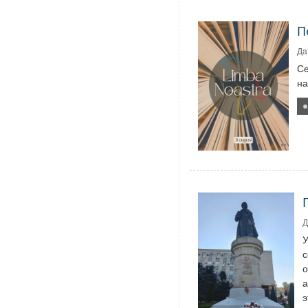
П
Да
Се
на
Д
У
с
о
а
э