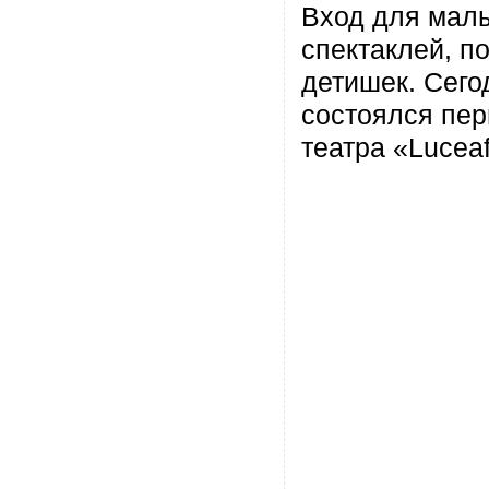
Вход для мал
спектаклей, п
детишек. Сего
состоялся пе
театра
«
Luceaf