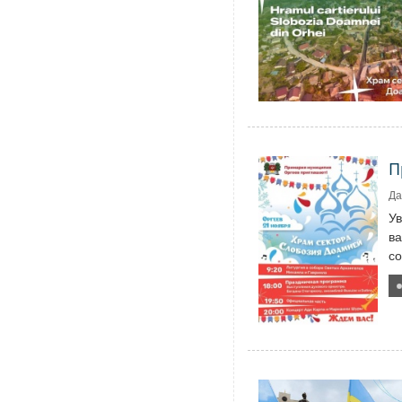
П
Да
У
ва
со