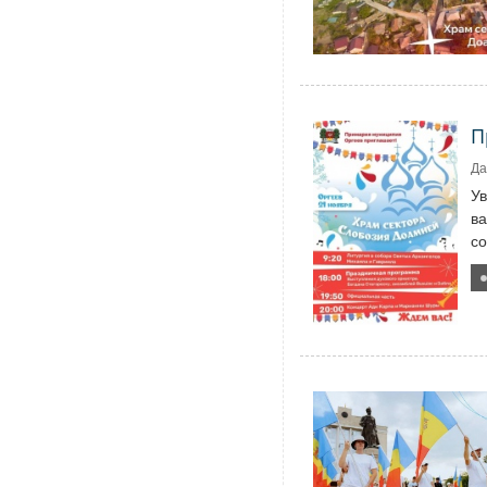
П
Да
У
ва
со