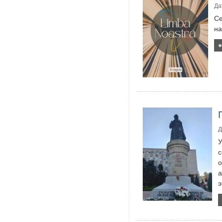
Да
Се
на
Д
У
с
о
а
э