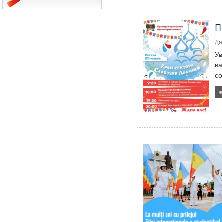
П
Да
У
ва
со