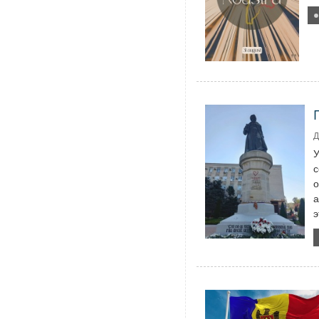
Д
У
с
о
а
э