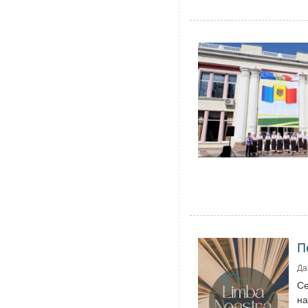
П
Да
Се
на