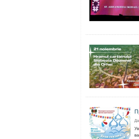
П
Да
У
ва