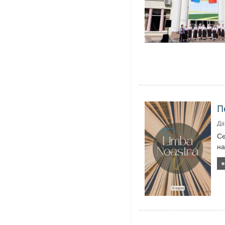
П
Да
Се
на