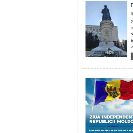
Д
У
с
о
а
э