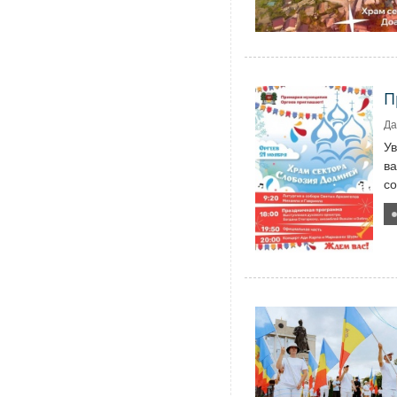
П
Да
У
ва
со