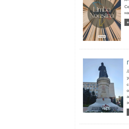
Се
на
Д
У
с
о
а
э