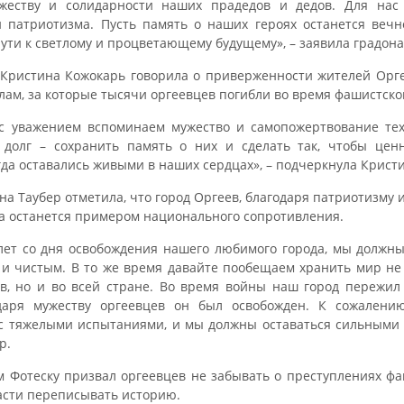
ужеству и солидарности наших прадедов и дедов. Для нас
и патриотизма. Пусть память о наших героях останется веч
пути к светлому и процветающему будущему», – заявила градон
Кристина Кожокарь говорила о приверженности жителей Орге
лам, за которые тысячи оргеевцев погибли во время фашистско
с уважением вспоминаем мужество и самопожертвование тех
 долг – сохранить память о них и сделать так, чтобы цен
гда оставались живыми в наших сердцах», – подчеркнула Крист
а Таубер отметила, что город Оргеев, благодаря патриотизму и
да останется примером национального сопротивления.
лет со дня освобождения нашего любимого города, мы должн
 и чистым. В то же время давайте пообещаем хранить мир не
в, но и во всей стране. Во время войны наш город пережи
одаря мужеству оргеевцев он был освобожден. К сожалени
 с тяжелыми испытаниями, и мы должны оставаться сильными и
р.
м Фотеску призвал оргеевцев не забывать о преступлениях фа
сти переписывать историю.