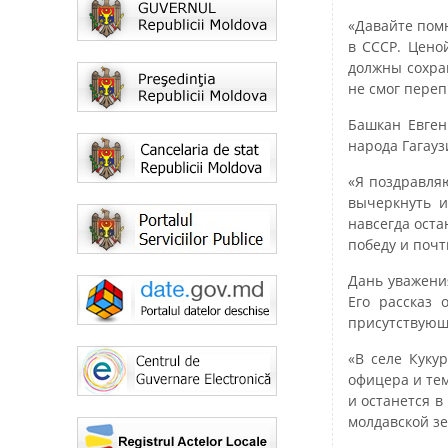
«Давайте пом
в СССР. Цено
должны сохра
не смог переп
Башкан Евген
народа Гагауз
«Я поздравляю
вычеркнуть и
навсегда оста
победу и почт
Дань уважени
Его рассказ 
присутствующ
«В селе Куку
офицера и те
и останется в
молдавской зе