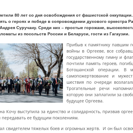
метили 80 лет со дня освобождения от фашистской оккупации
ять о героях и победе в сопровождении духового оркестра Р
 Андрея Суручану. Среди них – простые горожане, высокопос
ломаты из посольств России и Беларуси, гости из Гагаузии.
Прибыв к памятнику павшим г
войны в Оргееве, все собрав
государственному гимну и фла
почтили память героев, погиб
Ботошанской операции. В м
самопожертвование и мужест
шествия по очереди возлагал
Трогательные речи напомни
которую они заплатили за сво
будущее Оргеева.
на Кочу выступила за единство и солидарность, призвав оргее
и передавать ее будущим поколениям.
тал свидетелем тяжелых боев и огромных жертв. И он был осв