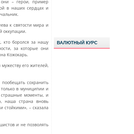
 они – герои, пример
ной в наших сердцах и
ачальник.
ева к святости мира и
й оккупации.
, кто боролся за нашу
ВАЛЮТНЫЙ КУРС
ности, за которые они
ина Кожокарь.
 мужеству его жителей,
ы пообещать сохранить
 только в муниципии и
л страшные моменты, и
ю, наша страна вновь
 стойкими», – сказала
шистов и не позволять