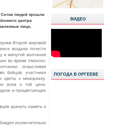
. Сотни людей прошли
ВИДЕО
айонного центра
тавленные лица,
ероям Второй мировой
шиеся воздали почести
гу и минутой молчания
ших во время Уманско-
олчании, осмысливая
во бойцов, участники
ПОГОДА В ОРГЕЕВЕ
и цветы к мемориалу.
ли всем о той цене,
бодное и процветающее
вцев хранить память о
обожден исключительно