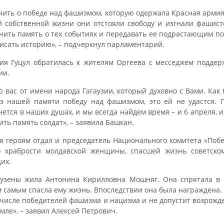
нить о победе над фашизмом, которую одержала Красная армия
й собственной жизни они отстояли свободу и изгнали фашис
нить память о тех событиях и передавать ее подрастающим по
исать историю», – подчеркнул парламентарий.
ия Гуцул обратилась к жителям Оргеева с месседжем поддер
ии.
 вас от имени народа Гагаузии, который духовно с Вами. Как
з нашей памяти победу над фашизмом, это ей не удастся. 
нется в наших душах, и мы всегда найдем время – и 6 апреля, и
ить память солдат», – заявила Башкан.
я героям отдал и председатель Национального комитета «Побе
о храбрости молдавской женщины, спасшей жизнь советском
их.
рузены жила Антонина Кирилловна Мошняг. Она спрятала в 
м самым спасла ему жизнь. Впоследствии она была награждена.
 числе победителей фашизма и нацизма и не допустит возрожд
мле», – заявил Алексей Петрович.