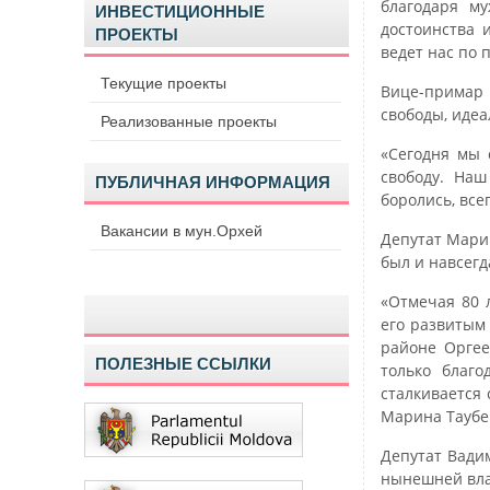
благодаря м
ИНВЕСТИЦИОННЫЕ
достоинства 
ПРОЕКТЫ
ведет нас по 
Текущие проекты
Вице-примар 
свободы, идеа
Реализованные проекты
«Сегодня мы 
свободу. Наш
ПУБЛИЧНАЯ ИНФОРМАЦИЯ
боролись, все
Вакансии в мун.Орхей
Депутат Марин
был и навсег
«Отмечая 80 
его развитым
районе Оргее
ПОЛЕЗНЫЕ ССЫЛКИ
только благ
сталкивается
Марина Таубе
Депутат Вади
нынешней вла