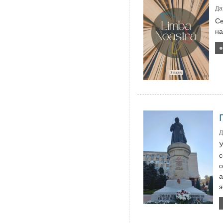
Да
Се
на
Д
У
с
о
а
э