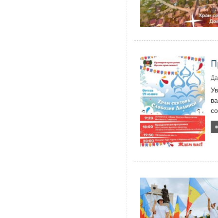
П
Да
У
ва
со