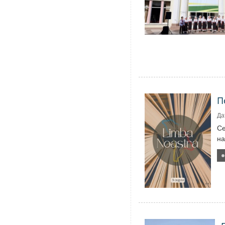
П
Да
Се
на