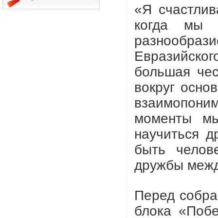
«Я счастлив
когда мы 
разнообр
Евразийско
большая чес
вокруг осно
взаимопони
моменты мы
научиться д
быть челов
дружбы межд
Перед собра
блока «Поб