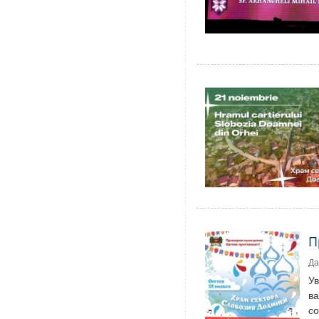
П
Да
У
ва
со