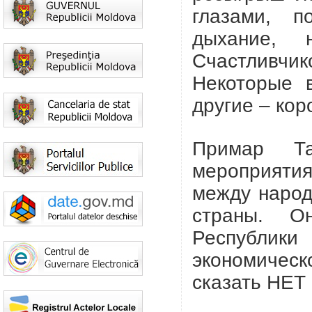
глазами, п
дыхание, 
Cчастливч
Некоторые 
другие – кор
Примар Та
мероприятия
между народ
страны. О
Республи
экономическ
сказать НЕТ