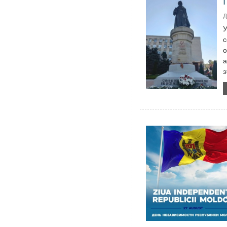
Д
У
с
о
а
э