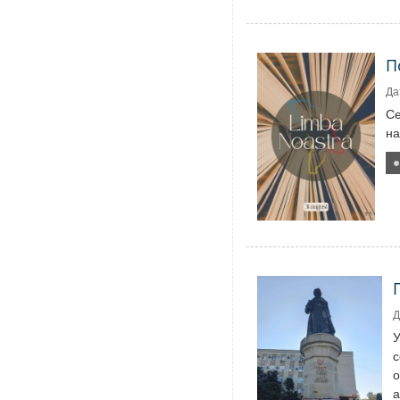
П
Да
Се
на
Д
У
с
о
а