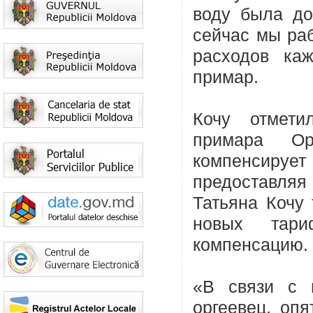
воду была до
сейчас мы раб
расходов каж
примар.
Кочу отмети
примара О
компенсирует
предоставляя
Татьяна Кочу
новых тар
компенсацию.
«В связи с 
оргеевец, оп