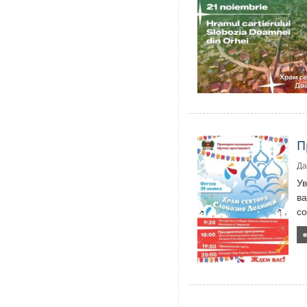
П
Да
У
ва
со