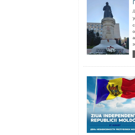
Д
У
с
о
а
э