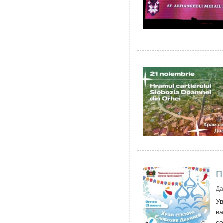
П
Да
У
ва
со