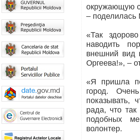
окружающую ср
– поделилась 
«Так здоров
наводить по
внешний вид 
Оргеева!», – 
«Я пришла по
город. Очен
показывать, 
рада, что та
подобных ме
волонтер.