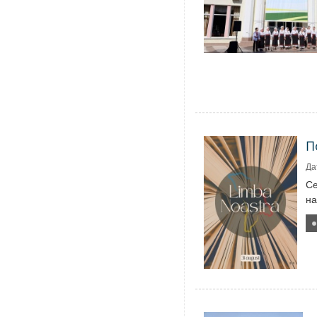
П
Да
Се
на