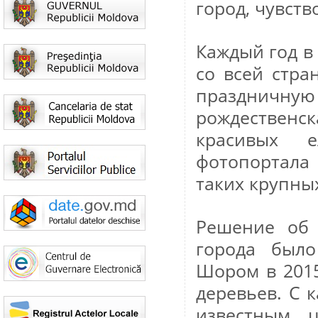
город, чувств
Каждый год в
со всей стра
праздничную 
рождественс
красивых 
фотопортал
таких крупных
Решение об 
города был
Шором в 2015
деревьев. С 
известным 