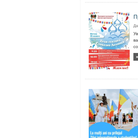
П
Да
У
ва
со