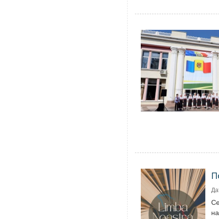
П
Да
Се
на