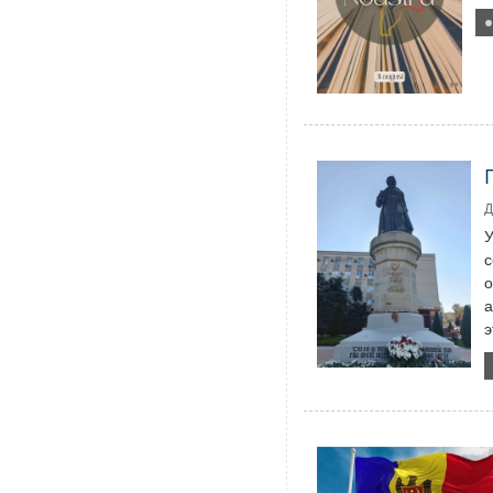
Д
У
с
о
а
э