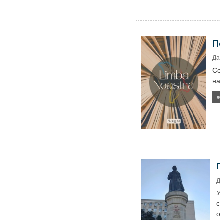
П
Да
Се
на
Д
У
с
о