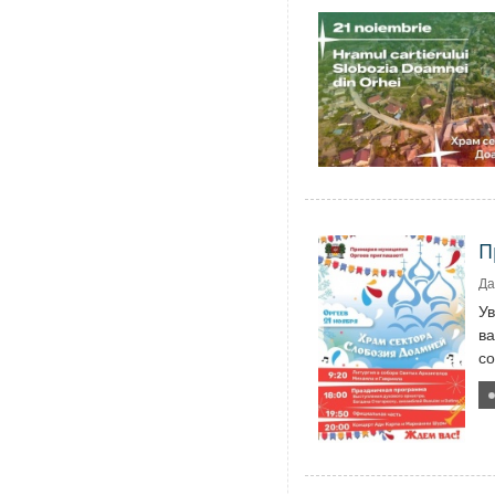
П
Да
У
ва
со