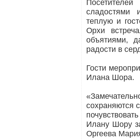
Посетителей
сладостями 
теплую и гос
Орхи встреча
объятиями, д
радости в сер
Гости меропри
Илана Шора.
«Замечател
сохраняются с
почувствовать
Илану Шору за
Оргеева Мари