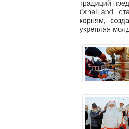
традиций пред
OrheiLand с
корням, созд
укрепляя молд