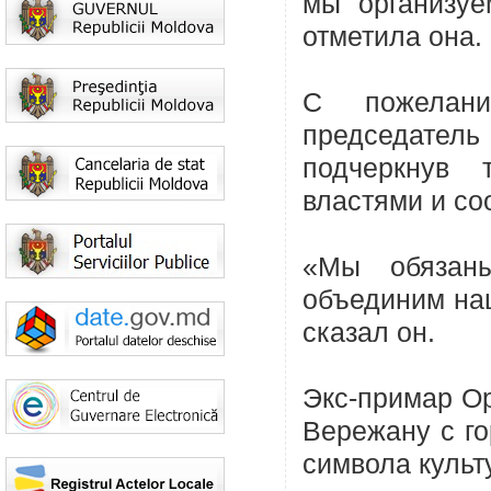
мы организуе
отметила она.
С пожелани
председател
подчеркнув 
властями и со
«Мы обязан
объединим наш
сказал он.
Экс-примар Ор
Вережану с го
символа культ