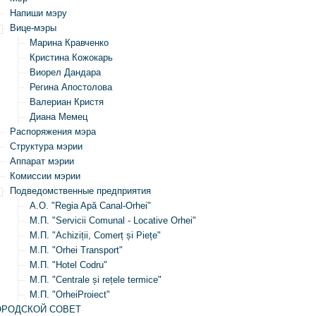
Напиши мэру
Вице-мэры
Марина Кравченко
Кристина Кожокарь
Виорел Дандара
Регина Апостолова
Валериан Кристя
Диана Мемец
Распоряжения мэра
Структура мэрии
Аппарат мэрии
Комиссии мэрии
Подведомственные предприятия
А.О. "Regia Apă Canal-Orhei"
М.П. "Servicii Comunal - Locative Orhei"
М.П. "Achiziții, Comerț și Piețe"
М.П. "Orhei Transport"
М.П. "Hotel Codru"
М.П. "Centrale și rețele termice"
М.П. "OrheiProiect"
ОРОДСКОЙ СОВЕТ