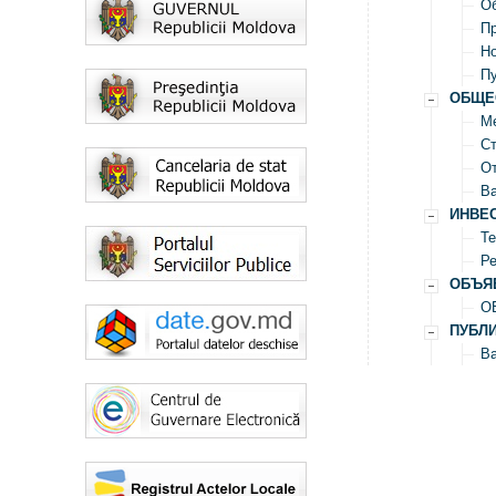
О
Пр
Н
Пу
ОБЩЕ
М
Ст
От
В
ИНВЕ
Те
Ре
ОБЪЯ
О
ПУБЛ
Ва