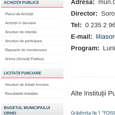
Adresa:
mun.O
ACHIZIȚII PUBLICE
Director:
Soro
Planul de Achiziții
Achiziții în derulare
Tel:
0 235 2 9
Anunțuri de intenție
E-mail:
lilias
Anunțuri de participare
Program
:
Luni
Rapoarte de monitorizare
Arhiva (Achiziții Publice)
LICITAȚII FUNCIARE
Anunțuri de licitații funciare
Alte Instituţii
Rezultatele licitațiilor
BUGETUL MUNICIPIULUI
Grădinița № 1 "FOIȘ
ORHEI