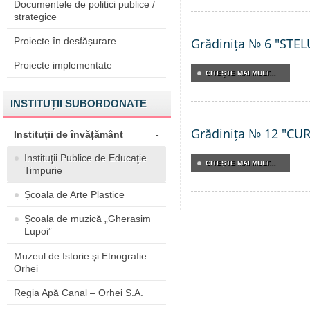
Documentele de politici publice /
strategice
Proiecte în desfășurare
Grădinița № 6 "STEL
Proiecte implementate
CITEŞTE MAI MULT...
INSTITUȚII SUBORDONATE
Grădinița № 12 "C
Instituții de învățământ
-
Instituţii Publice de Educaţie
CITEŞTE MAI MULT...
Timpurie
Școala de Arte Plastice
Școala de muzică „Gherasim
Lupoi”
Muzeul de Istorie şi Etnografie
Orhei
Regia Apă Canal – Orhei S.A.