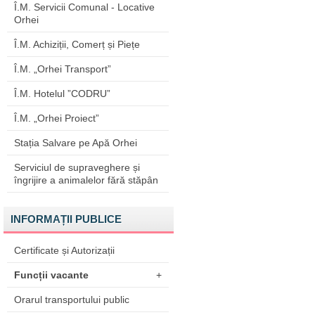
Î.M. Servicii Comunal - Locative
Orhei
Î.M. Achiziții, Comerț și Piețe
Î.M. „Orhei Transport”
Î.M. Hotelul ”CODRU”
Î.M. „Orhei Proiect”
Stația Salvare pe Apă Orhei
Serviciul de supraveghere și
îngrijire a animalelor fără stăpân
INFORMAȚII PUBLICE
Certificate și Autorizații
Funcții vacante
+
Orarul transportului public