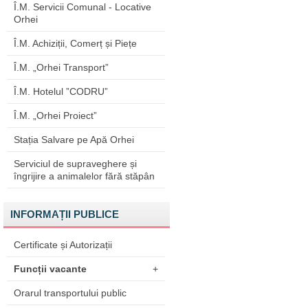
Î.M. Servicii Comunal - Locative
Orhei
Î.M. Achiziții, Comerț și Piețe
Î.M. „Orhei Transport”
Î.M. Hotelul ”CODRU”
Î.M. „Orhei Proiect”
Stația Salvare pe Apă Orhei
Serviciul de supraveghere și
îngrijire a animalelor fără stăpân
INFORMAȚII PUBLICE
Certificate și Autorizații
Funcții vacante
+
Orarul transportului public