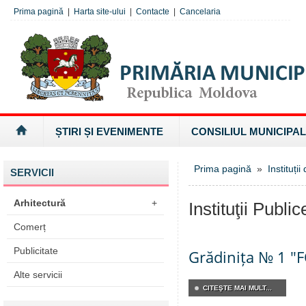
Prima pagină
|
Harta site-ului
|
Contacte
|
Cancelaria
ȘTIRI ȘI EVENIMENTE
CONSILIUL MUNICIPAL
Prima pagină
»
Instituți
SERVICII
Arhitectură
+
Instituţii Publ
Comerț
Publicitate
Grădinița № 1 "
Alte servicii
CITEŞTE MAI MULT...