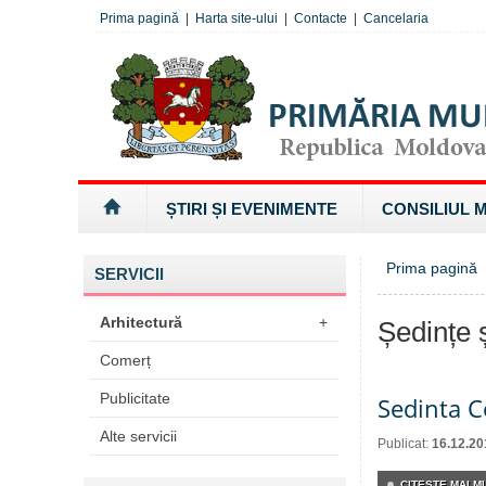
Prima pagină
|
Harta site-ului
|
Contacte
|
Cancelaria
ȘTIRI ȘI EVENIMENTE
CONSILIUL 
Prima pagină
SERVICII
Arhitectură
+
Ședințe ș
Comerț
Publicitate
Sedinta C
Alte servicii
Publicat:
16.12.20
CITEŞTE MAI MU