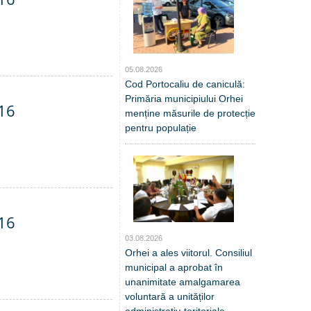
05.08.2026
Cod Portocaliu de caniculă:
Primăria municipiului Orhei
016
menține măsurile de protecție
pentru populație
016
03.08.2026
Orhei a ales viitorul. Consiliul
municipal a aprobat în
unanimitate amalgamarea
voluntară a unităților