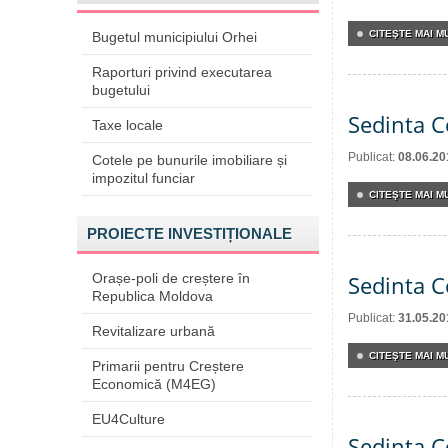
CITEŞTE MAI MU
Bugetul municipiului Orhei
Raporturi privind executarea
bugetului
Sedinta C
Taxe locale
Publicat:
08.06.20
Cotele pe bunurile imobiliare și
impozitul funciar
CITEŞTE MAI MU
PROIECTE INVESTIȚIONALE
Orașe-poli de creștere în
Sedinta C
Republica Moldova
Publicat:
31.05.20
Revitalizare urbană
CITEŞTE MAI MU
Primarii pentru Creștere
Economică (M4EG)
EU4Culture
Sedinta C