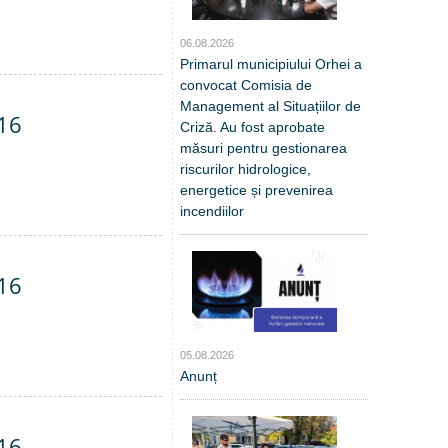
06.08.2026
Primarul municipiului Orhei a
convocat Comisia de
Management al Situațiilor de
016
Criză. Au fost aprobate
măsuri pentru gestionarea
riscurilor hidrologice,
energetice și prevenirea
incendiilor
016
05.08.2026
Anunț
016