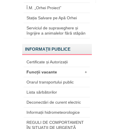
Î.M. „Orhei Proiect”
Stația Salvare pe Apă Orhei
Serviciul de supraveghere și
îngrijire a animalelor fără stăpân
INFORMAȚII PUBLICE
Certificate și Autorizații
Funcții vacante
+
Orarul transportului public
Lista sărbătorilor
Deconectări de curent electric
Informații hidrometeorologice
REGULI DE COMPORTAMENT
ÎN SITUAŢII DE URGENŢĂ