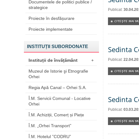
Documentele de politici publice /
strategice
Publicat:
30.04.20
Proiecte în desfășurare
CITEŞTE MAI MU
Proiecte implementate
INSTITUȚII SUBORDONATE
Sedinta C
Publicat:
22.04.20
Instituții de învățământ
+
Muzeul de Istorie şi Etnografie
CITEŞTE MAI MU
Orhei
Regia Apă Canal – Orhei S.A.
Sedinta C
Î.M. Servicii Comunal - Locative
Orhei
Publicat:
03.03.20
Î.M. Achiziții, Comerț și Piețe
CITEŞTE MAI MU
Î.M. „Orhei Transport”
Î.M. Hotelul ”CODRU”