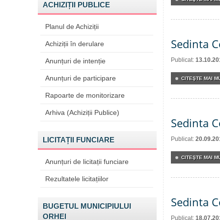
ACHIZIȚII PUBLICE
Planul de Achiziții
Sedinta C
Achiziții în derulare
Publicat:
13.10.20
Anunțuri de intenție
Anunțuri de participare
CITEŞTE MAI MU
Rapoarte de monitorizare
Arhiva (Achiziții Publice)
Sedinta C
LICITAȚII FUNCIARE
Publicat:
20.09.20
CITEŞTE MAI MU
Anunțuri de licitații funciare
Rezultatele licitațiilor
Sedinta C
BUGETUL MUNICIPIULUI
ORHEI
Publicat:
18.07.20