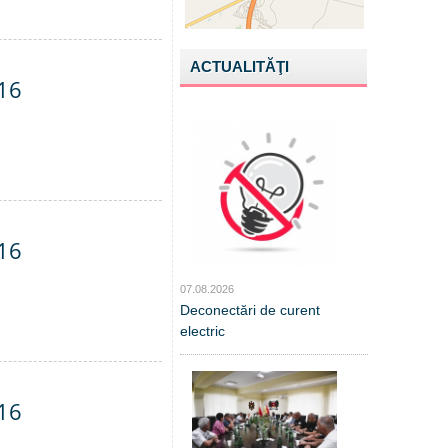
ACTUALITĂŢI
016
016
07.08.2026
Deconectări de curent
electric
016