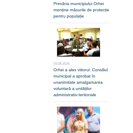
Primăria municipiului Orhei
menține măsurile de protecție
pentru populație
03.08.2026
Orhei a ales viitorul. Consiliul
municipal a aprobat în
unanimitate amalgamarea
voluntară a unităților
administrativ-teritoriale