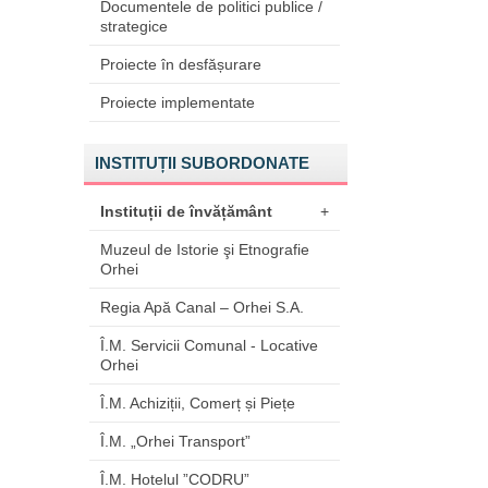
Documentele de politici publice /
strategice
Proiecte în desfășurare
Proiecte implementate
INSTITUȚII SUBORDONATE
Instituții de învățământ
+
Muzeul de Istorie şi Etnografie
Orhei
Regia Apă Canal – Orhei S.A.
Î.M. Servicii Comunal - Locative
Orhei
Î.M. Achiziții, Comerț și Piețe
Î.M. „Orhei Transport”
Î.M. Hotelul ”CODRU”