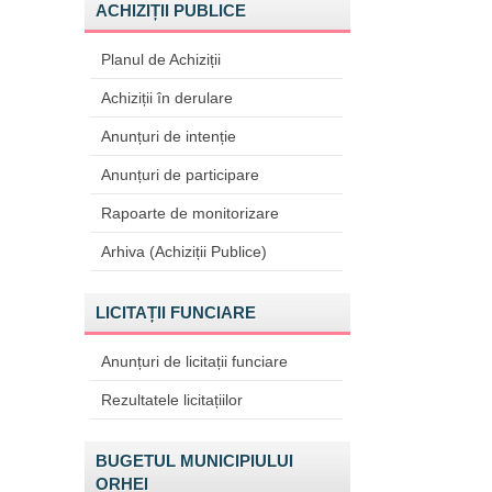
ACHIZIȚII PUBLICE
Planul de Achiziții
Achiziții în derulare
Anunțuri de intenție
Anunțuri de participare
Rapoarte de monitorizare
Arhiva (Achiziții Publice)
LICITAȚII FUNCIARE
Anunțuri de licitații funciare
Rezultatele licitațiilor
BUGETUL MUNICIPIULUI
ORHEI