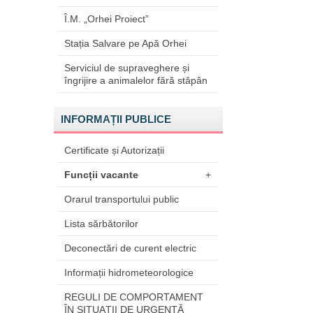
Î.M. „Orhei Proiect”
Stația Salvare pe Apă Orhei
Serviciul de supraveghere și
îngrijire a animalelor fără stăpân
INFORMAȚII PUBLICE
Certificate și Autorizații
Funcții vacante
+
Orarul transportului public
Lista sărbătorilor
Deconectări de curent electric
Informații hidrometeorologice
REGULI DE COMPORTAMENT
ÎN SITUAŢII DE URGENŢĂ