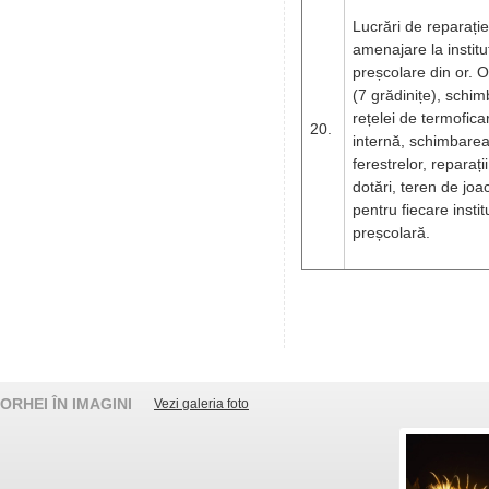
Lucrări de reparație
amenajare la instituț
preșcolare din or. O
(7 grădinițe), schi
rețelei de termofica
20.
internă, schimbare
ferestrelor, reparații
dotări, teren de joa
pentru fiecare instit
preșcolară.
ORHEI ÎN IMAGINI
Vezi galeria foto