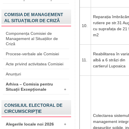
COMISIA DE MANAGEMENT
Reparația îmbrăcăm
AL SITUAȚIILOR DE CRIZĂ
rutiere pe str.31 Au
10.
cu suprafața de 21
Componența Comisiei de
m2
Management al Situațiilor de
Criză
Procese-verbale ale Comisiei
Reabilitarea în vari
11.
albă a 6 străzi din
Acte privind activitatea Comisiei
cartierul Lupoaica
Anunțuri
Arhiva – Comisia pentru
Situații Excepționale
+
CONSILIUL ELECTORAL DE
CIRCUMSCRIPȚIE
Colectarea sistemul
management integra
Alegerile locale noi 2026
+
deșeurilor solide, in