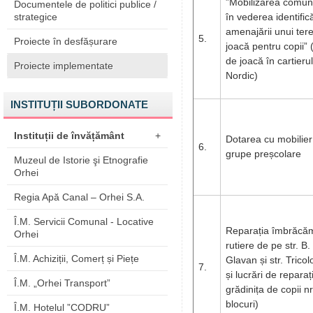
”Mobilizarea comunit
Documentele de politici publice /
strategice
în vederea identificăr
amenajării unui ter
5.
Proiecte în desfășurare
joacă pentru copii” 
de joacă în cartierul
Proiecte implementate
Nordic)
INSTITUȚII SUBORDONATE
Instituții de învățământ
+
Dotarea cu mobilier
6.
grupe preșcolare
Muzeul de Istorie şi Etnografie
Orhei
Regia Apă Canal – Orhei S.A.
Î.M. Servicii Comunal - Locative
Reparația îmbrăcăm
Orhei
rutiere de pe str. B.
Î.M. Achiziții, Comerț și Piețe
Glavan și str. Tricol
7.
și lucrări de reparaț
Î.M. „Orhei Transport”
grădinița de copii n
blocuri)
Î.M. Hotelul ”CODRU”