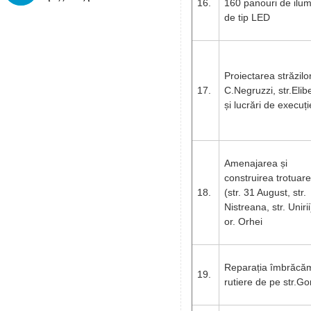
16.
160 panouri de ilu
de tip LED
Proiectarea străzilo
17.
C.Negruzzi, str.Elibe
și lucrări de execuți
Amenajarea și
construirea trotuare
18.
(str. 31 August, str.
Nistreana, str. Unirii
or. Orhei
Reparația îmbrăcăm
19.
rutiere de pe str.Go