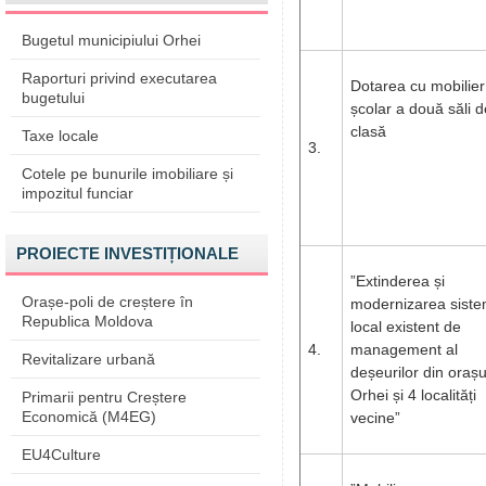
Bugetul municipiului Orhei
Raporturi privind executarea
Dotarea cu mobilier
bugetului
școlar a două săli d
clasă
Taxe locale
3.
Cotele pe bunurile imobiliare și
impozitul funciar
PROIECTE INVESTIȚIONALE
”Extinderea și
Orașe-poli de creștere în
modernizarea siste
Republica Moldova
local existent de
4.
management al
Revitalizare urbană
deșeurilor din orașu
Orhei și 4 localități
Primarii pentru Creștere
Economică (M4EG)
vecine”
EU4Culture