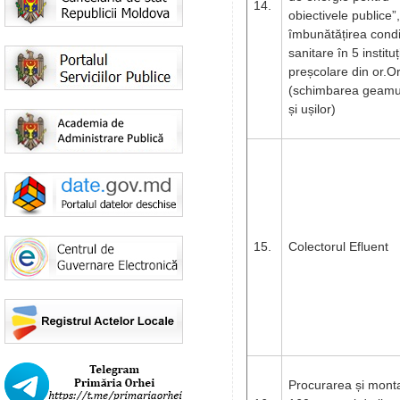
14.
obiectivele publice”,
îmbunătățirea condiț
sanitare în 5 instituți
preșcolare din or.O
(schimbarea geamur
și ușilor)
15.
Colectorul Efluent
Procurarea și mont