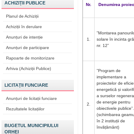
ACHIZIȚII PUBLICE
Nr.
Denumirea proiec
Planul de Achiziții
Achiziții în derulare
”Montarea panouril
Anunțuri de intenție
1.
solare în incinta gră
nr. 12”
Anunțuri de participare
Rapoarte de monitorizare
Arhiva (Achiziții Publice)
”Program de
implementare a
proiectelor de efici
LICITAȚII FUNCIARE
energetică și valorif
a surselor regenera
Anunțuri de licitații funciare
de energie pentru
2.
obiectivele publice”
Rezultatele licitațiilor
(schimbarea geamur
în 2 instituții de
BUGETUL MUNICIPIULUI
învățământ)
ORHEI