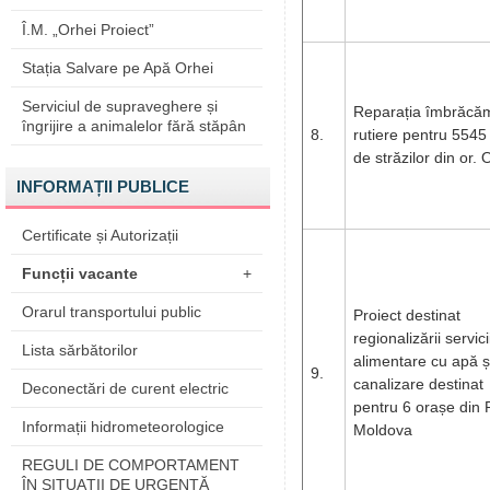
Î.M. „Orhei Proiect”
Stația Salvare pe Apă Orhei
Serviciul de supraveghere și
Reparația îmbrăcăm
îngrijire a animalelor fără stăpân
8.
rutiere pentru 554
de străzilor din or. 
INFORMAȚII PUBLICE
Certificate și Autorizații
Funcții vacante
+
Orarul transportului public
Proiect destinat
regionalizării servici
Lista sărbătorilor
alimentare cu apă ș
9.
canalizare destinat
Deconectări de curent electric
pentru 6 orașe din 
Informații hidrometeorologice
Moldova
REGULI DE COMPORTAMENT
ÎN SITUAŢII DE URGENŢĂ