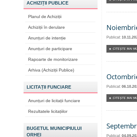
ACHIZIȚII PUBLICE
Planul de Achiziții
Noiembri
Achiziții în derulare
Publicat:
10.11.20
Anunțuri de intenție
Anunțuri de participare
CITEŞTE MAI MU
Rapoarte de monitorizare
Arhiva (Achiziții Publice)
Octombri
LICITAȚII FUNCIARE
Publicat:
06.10.20
CITEŞTE MAI MU
Anunțuri de licitații funciare
Rezultatele licitațiilor
Septembr
BUGETUL MUNICIPIULUI
ORHEI
Publicat:
04.09.20