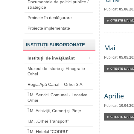
Documentele de politici publice /
strategice
Publicat:
05.06.20
Proiecte în desfășurare
CITEŞTE MAI MU
Proiecte implementate
INSTITUȚII SUBORDONATE
Mai
Publicat:
05.05.20
Instituții de învățământ
+
Muzeul de Istorie şi Etnografie
CITEŞTE MAI MU
Orhei
Regia Apă Canal – Orhei S.A.
Aprilie
Î.M. Servicii Comunal - Locative
Orhei
Publicat:
10.04.20
Î.M. Achiziții, Comerț și Piețe
CITEŞTE MAI MU
Î.M. „Orhei Transport”
Î.M. Hotelul ”CODRU”