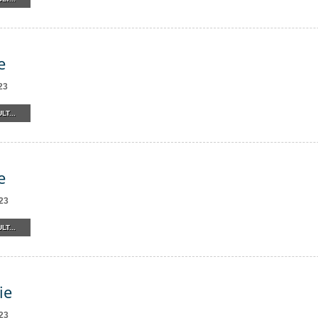
e
23
LT...
e
23
LT...
ie
23