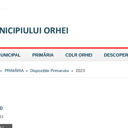
MUNICIPAL
PRIMĂRIA
CDLR ORHEI
DESCOPER
»
PRIMĂRIA
»
Dispozițiile Primarului
» 2023
e
23
LT...