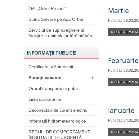
Martie
Î.M. „Orhei Proiect”
Stația Salvare pe Apă Orhei
Publicat:
06.03.20
Serviciul de supraveghere și
CITEŞTE MAI MU
îngrijire a animalelor fără stăpân
INFORMAȚII PUBLICE
Februarie
Certificate și Autorizații
Publicat:
03.02.20
Funcții vacante
+
CITEŞTE MAI MU
Orarul transportului public
Lista sărbătorilor
Ianuarie
Deconectări de curent electric
Publicat:
04.01.20
Informații hidrometeorologice
REGULI DE COMPORTAMENT
CITEŞTE MAI MU
ÎN SITUAŢII DE URGENŢĂ