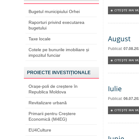
CITEŞTE MAI MU
Bugetul municipiului Orhei
Raporturi privind executarea
bugetului
August
Taxe locale
Publicat:
07.08.20
Cotele pe bunurile imobiliare și
impozitul funciar
CITEŞTE MAI MU
PROIECTE INVESTIȚIONALE
Orașe-poli de creștere în
Iulie
Republica Moldova
Publicat:
06.07.20
Revitalizare urbană
CITEŞTE MAI MU
Primarii pentru Creștere
Economică (M4EG)
EU4Culture
Iunie