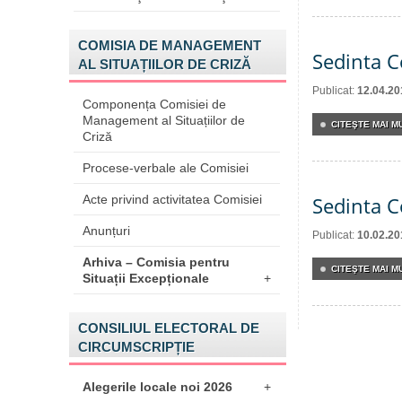
COMISIA DE MANAGEMENT
Sedinta C
AL SITUAȚIILOR DE CRIZĂ
Publicat:
12.04.20
Componența Comisiei de
Management al Situațiilor de
CITEŞTE MAI MU
Criză
Procese-verbale ale Comisiei
Acte privind activitatea Comisiei
Sedinta C
Anunțuri
Publicat:
10.02.20
Arhiva – Comisia pentru
CITEŞTE MAI MU
Situații Excepționale
+
CONSILIUL ELECTORAL DE
CIRCUMSCRIPȚIE
Alegerile locale noi 2026
+