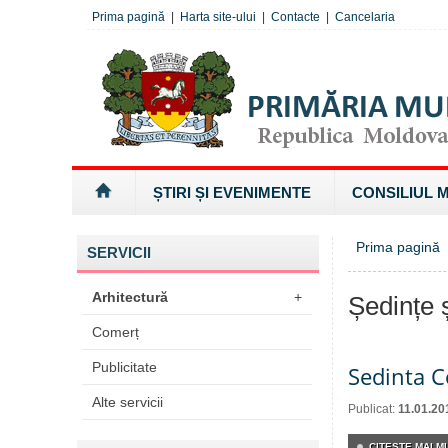
Prima pagină
|
Harta site-ului
|
Contacte
|
Cancelaria
ȘTIRI ȘI EVENIMENTE
CONSILIUL 
Prima pagină
SERVICII
Arhitectură
+
Ședințe ș
Comerț
Publicitate
Sedinta C
Alte servicii
Publicat:
11.01.20
CITEŞTE MAI MU