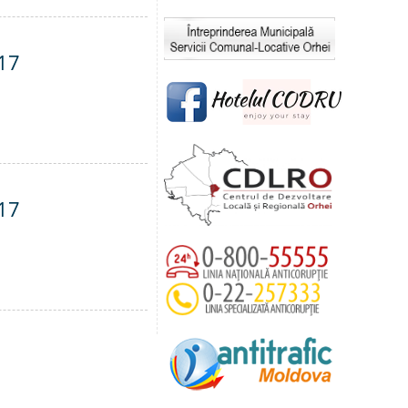
017
017