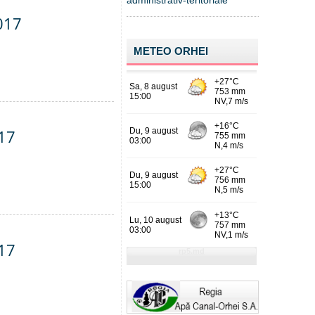
administrativ-teritoriale
017
METEO ORHEI
017
017