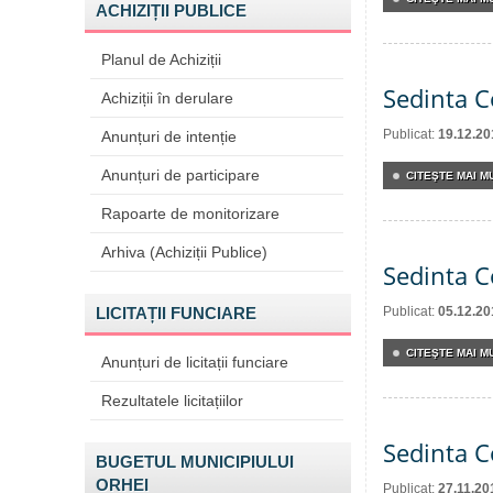
ACHIZIȚII PUBLICE
Planul de Achiziții
Sedinta C
Achiziții în derulare
Publicat:
19.12.20
Anunțuri de intenție
Anunțuri de participare
CITEŞTE MAI MU
Rapoarte de monitorizare
Arhiva (Achiziții Publice)
Sedinta C
LICITAȚII FUNCIARE
Publicat:
05.12.20
CITEŞTE MAI MU
Anunțuri de licitații funciare
Rezultatele licitațiilor
Sedinta C
BUGETUL MUNICIPIULUI
ORHEI
Publicat:
27.11.20