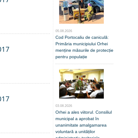
05.08.2026
Cod Portocaliu de caniculă:
Primăria municipiului Orhei
017
menține măsurile de protecție
pentru populație
017
03.08.2026
Orhei a ales viitorul. Consiliul
municipal a aprobat în
unanimitate amalgamarea
voluntară a unităților