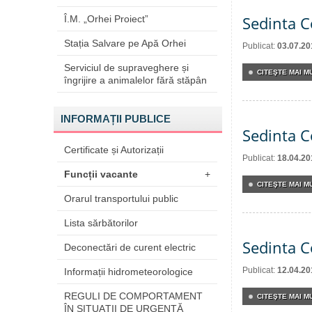
Sedinta C
Î.M. „Orhei Proiect”
Stația Salvare pe Apă Orhei
Publicat:
03.07.20
Serviciul de supraveghere și
CITEŞTE MAI MU
îngrijire a animalelor fără stăpân
INFORMAȚII PUBLICE
Sedinta C
Certificate și Autorizații
Publicat:
18.04.20
Funcții vacante
+
CITEŞTE MAI MU
Orarul transportului public
Lista sărbătorilor
Sedinta C
Deconectări de curent electric
Publicat:
12.04.20
Informații hidrometeorologice
REGULI DE COMPORTAMENT
CITEŞTE MAI MU
ÎN SITUAŢII DE URGENŢĂ