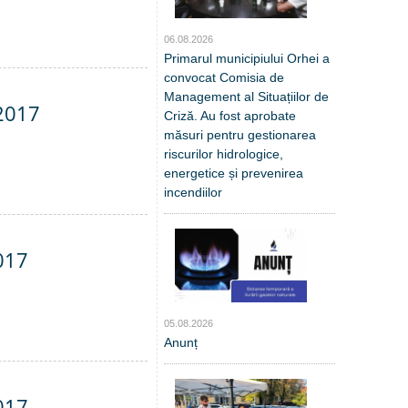
06.08.2026
Primarul municipiului Orhei a
convocat Comisia de
Management al Situațiilor de
.2017
Criză. Au fost aprobate
măsuri pentru gestionarea
riscurilor hidrologice,
energetice și prevenirea
incendiilor
017
05.08.2026
Anunț
017