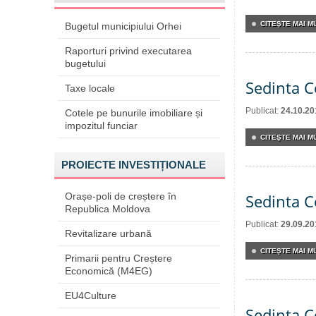
CITEŞTE MAI MU
Bugetul municipiului Orhei
Raporturi privind executarea
bugetului
Sedinta C
Taxe locale
Publicat:
24.10.20
Cotele pe bunurile imobiliare și
impozitul funciar
CITEŞTE MAI MU
PROIECTE INVESTIȚIONALE
Orașe-poli de creștere în
Sedinta C
Republica Moldova
Publicat:
29.09.20
Revitalizare urbană
CITEŞTE MAI MU
Primarii pentru Creștere
Economică (M4EG)
EU4Culture
Sedinta C