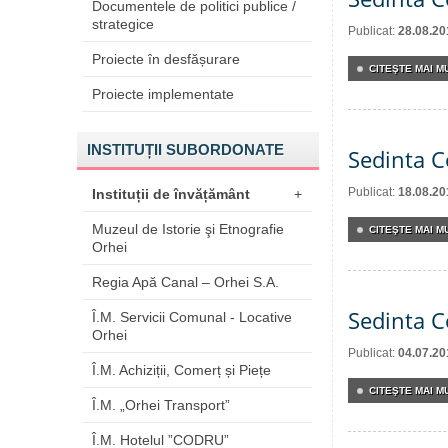
Documentele de politici publice /
strategice
Publicat:
28.08.20
Proiecte în desfășurare
CITEŞTE MAI MU
Proiecte implementate
INSTITUȚII SUBORDONATE
Sedinta C
Publicat:
18.08.20
Instituții de învățământ
+
Muzeul de Istorie şi Etnografie
CITEŞTE MAI MU
Orhei
Regia Apă Canal – Orhei S.A.
Sedinta C
Î.M. Servicii Comunal - Locative
Orhei
Publicat:
04.07.20
Î.M. Achiziții, Comerț și Piețe
CITEŞTE MAI MU
Î.M. „Orhei Transport”
Î.M. Hotelul ”CODRU”