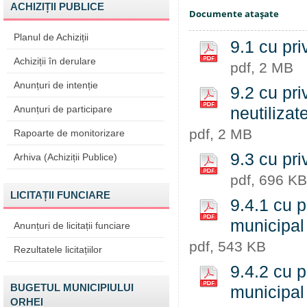
ACHIZIȚII PUBLICE
Documente ataşate
Planul de Achiziții
9.1 cu pri
Achiziții în derulare
pdf, 2 MB
Anunțuri de intenție
9.2 cu pri
Anunțuri de participare
neutiliza
pdf, 2 MB
Rapoarte de monitorizare
9.3 cu pri
Arhiva (Achiziții Publice)
pdf, 696 KB
LICITAȚII FUNCIARE
9.4.1 cu p
municipal
Anunțuri de licitații funciare
pdf, 543 KB
Rezultatele licitațiilor
9.4.2 cu p
BUGETUL MUNICIPIULUI
municipal
ORHEI