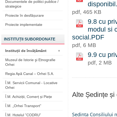
Documentele de politici publice /
disponibi
strategice
pdf, 465 KB
Proiecte în desfășurare
9.8 cu pri
Proiecte implementate
modul si c
social.PDF
INSTITUȚII SUBORDONATE
pdf, 6 MB
Instituții de învățământ
+
9.9 cu pri
Muzeul de Istorie şi Etnografie
pdf, 2 MB
Orhei
Regia Apă Canal – Orhei S.A.
Î.M. Servicii Comunal - Locative
Orhei
Alte Ședințe și
Î.M. Achiziții, Comerț și Piețe
Î.M. „Orhei Transport”
Sedinta Consiliului 
Î.M. Hotelul ”CODRU”