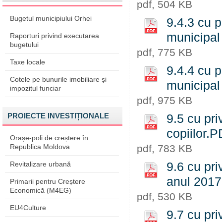
pdf, 504 KB
Bugetul municipiului Orhei
9.4.3 cu p
municipal
Raporturi privind executarea
bugetului
pdf, 775 KB
Taxe locale
9.4.4 cu p
Cotele pe bunurile imobiliare și
municipal
impozitul funciar
pdf, 975 KB
PROIECTE INVESTIȚIONALE
9.5 cu pri
copiilor.
Orașe-poli de creștere în
Republica Moldova
pdf, 783 KB
Revitalizare urbană
9.6 cu pri
anul 201
Primarii pentru Creștere
Economică (M4EG)
pdf, 530 KB
EU4Culture
9.7 cu pri