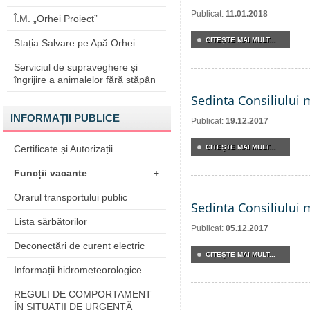
Publicat:
11.01.2018
Î.M. „Orhei Proiect”
CITEŞTE MAI MULT...
Stația Salvare pe Apă Orhei
Serviciul de supraveghere și
îngrijire a animalelor fără stăpân
Sedinta Consiliului 
INFORMAȚII PUBLICE
Publicat:
19.12.2017
Certificate și Autorizații
CITEŞTE MAI MULT...
Funcții vacante
+
Orarul transportului public
Sedinta Consiliului 
Lista sărbătorilor
Publicat:
05.12.2017
Deconectări de curent electric
CITEŞTE MAI MULT...
Informații hidrometeorologice
REGULI DE COMPORTAMENT
ÎN SITUAŢII DE URGENŢĂ