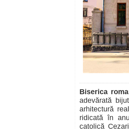
Biserica roma
adevărată biju
arhitectură rea
ridicată în an
catolică Cezar