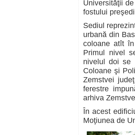
Universităţii d
fostului preşed
Sediul reprezin
urbană din Basa
coloane atît în
Primul nivel s
nivelul doi se
Coloane şi Poli
Zemstvei judeţ
ferestre impun
arhiva Zemstve
În acest edific
Moţiunea de Un