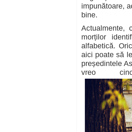
impunătoare, ad
bine.
Actualmente, c
morților identi
alfabetică. Or
aici poate să l
președintele As
vreo ci