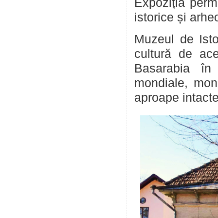
Expoziția perm
istorice și arhe
Muzeul de Istor
cultură de ace
Basarabia în 
mondiale, monu
aproape intacte