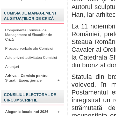
Autorul sculptu
COMISIA DE MANAGEMENT
Han, iar arhitec
AL SITUAȚIILOR DE CRIZĂ
La 11 noiembri
Componența Comisiei de
României, pref
Management al Situațiilor de
Criză
Steaua Românie
Cavaler al Ord
Procese-verbale ale Comisiei
la Catedrala Sf
Acte privind activitatea Comisiei
din bronz al do
Anunțuri
Statuia din br
Arhiva – Comisia pentru
Situații Excepționale
+
voievod, în 
Postamentul es
CONSILIUL ELECTORAL DE
înregistrat un 
CIRCUMSCRIPȚIE
strămutată de
Alegerile locale noi 2026
+
recunoştinţa or