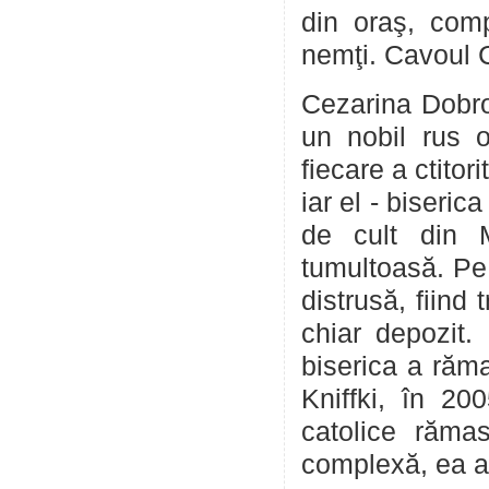
din oraş, comp
nemţi. Cavoul Ce
Cezarina Dobrov
un nobil rus o
fiecare a ctitor
iar el - biseri
de cult din M
tumultoasă. Pe 
distrusă, fiind
chiar depozit.
biserica a răma
Kniffki, în 20
catolice răma
complexă, ea a