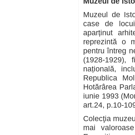
Muzeul de Isto
Muzeul de Isto
case de locui
aparținut arhi
reprezintă o m
pentru întreg 
(1928-1929), 
națională, inc
Republica Mol
Hotărârea Parl
iunie 1993 (Mon
art.24, p.10-109
Colecţia muzeul
mai valoroase