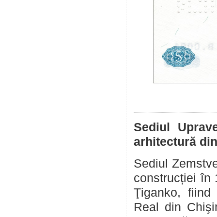
Sediul Uprav
arhitectură di
Sediul Zemstve
construcției în
Ţiganko, fiind
Real din Chişin