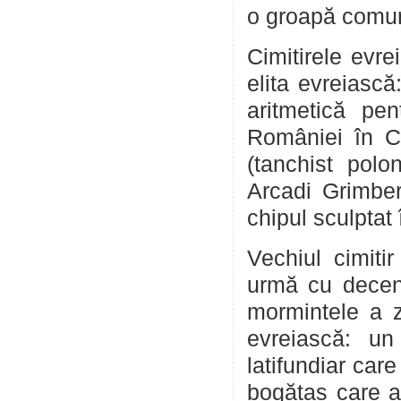
o groapă comună
Cimitirele evre
elita evreiască
aritmetică pen
României în Ch
(tanchist polo
Arcadi Grimber
chipul sculptat 
Vechiul cimiti
urmă cu deceni
mormintele a z
evreiască: un
latifundiar car
bogătaș care a