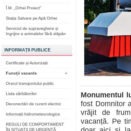
Î.M. „Orhei Proiect”
Stația Salvare pe Apă Orhei
Serviciul de supraveghere și
îngrijire a animalelor fără stăpân
INFORMAȚII PUBLICE
Certificate și Autorizații
Funcții vacante
+
Orarul transportului public
Monumentul lu
Lista sărbătorilor
fost Domnitor 
Deconectări de curent electric
vrăjit de frum
Informații hidrometeorologice
vacanță. Pe tim
REGULI DE COMPORTAMENT
doar aici și l
ÎN SITUAŢII DE URGENŢĂ