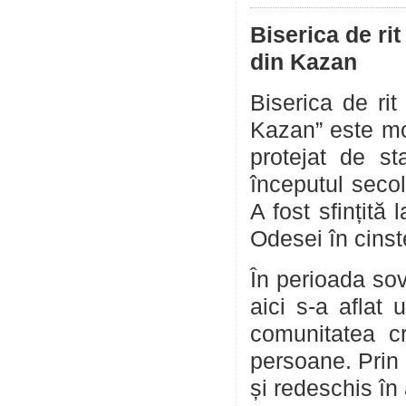
Biserica de ri
din Kaza
Biserica de ri
Kazan” este mo
protejat de st
începutul secol
A fost sfințită
Odesei în cinst
În perioada sov
aici s-a aflat 
comunitatea c
persoane. Prin e
și redeschis în