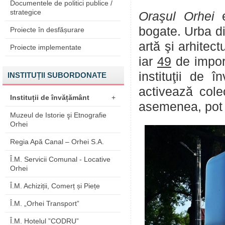
Documentele de politici publice /
strategice
Oraşul Orhei
e
bogate. Urba 
Proiecte în desfășurare
artă şi arhitect
Proiecte implementate
iar
49
de impor
instituţii de î
INSTITUȚII SUBORDONATE
activează colec
Instituții de învățământ
+
asemenea, pot fi
Muzeul de Istorie şi Etnografie
Orhei
Regia Apă Canal – Orhei S.A.
Î.M. Servicii Comunal - Locative
Orhei
Î.M. Achiziții, Comerț și Piețe
Î.M. „Orhei Transport”
Î.M. Hotelul ”CODRU”