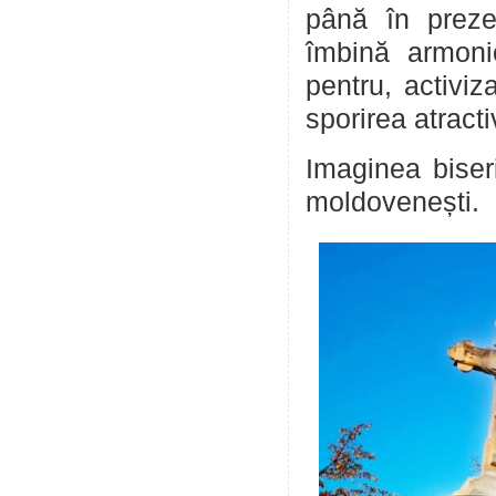
până în prezen
îmbină armonio
pentru, activiz
sporirea atractiv
Imaginea biseri
moldovenești.