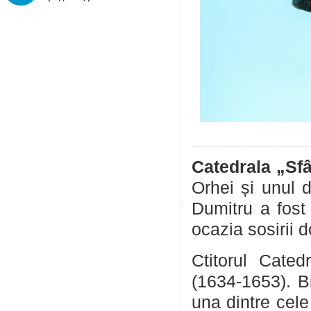
Catedrala „Sfâ
Orhei și unul d
Dumitru a fost 
ocazia sosirii 
Ctitorul Cated
(1634-1653). Bi
una dintre cele