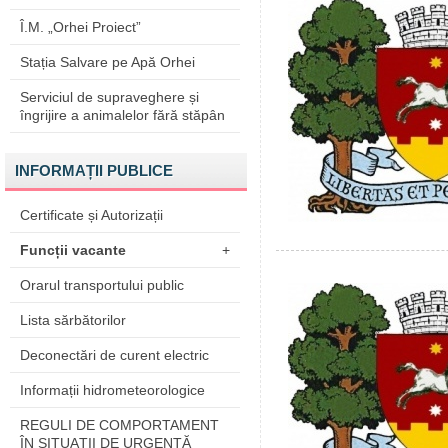
Î.M. „Orhei Proiect”
Stația Salvare pe Apă Orhei
Serviciul de supraveghere și
îngrijire a animalelor fără stăpân
INFORMAȚII PUBLICE
Certificate și Autorizații
Funcții vacante
+
Orarul transportului public
Lista sărbătorilor
Deconectări de curent electric
Informații hidrometeorologice
REGULI DE COMPORTAMENT
ÎN SITUAŢII DE URGENŢĂ