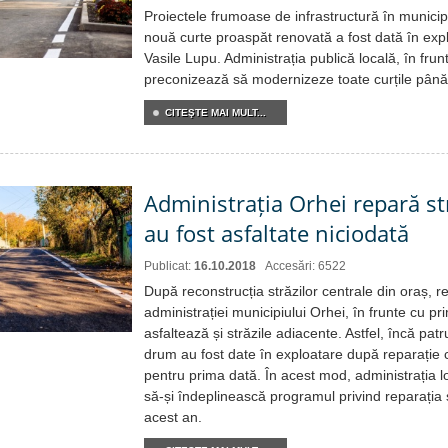
Proiectele frumoase de infrastructură în municip
nouă curte proaspăt renovată a fost dată în expl
Vasile Lupu. Administrația publică locală, în frun
preconizează să modernizeze toate curțile până l
CITEŞTE MAI MULT...
Administrația Orhei repară st
au fost asfaltate niciodată
Publicat:
16.10.2018
Accesări: 6522
După reconstrucția străzilor centrale din oraș, r
administrației municipiului Orhei, în frunte cu pri
asfaltează și străzile adiacente. Astfel, încă patr
drum au fost date în exploatare după reparație ca
pentru prima dată. În acest mod, administrația lo
să-și îndeplinească programul privind reparația 
acest an.