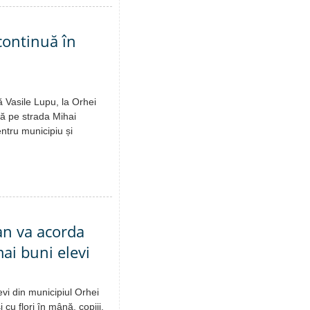
continuă în
ă Vasile Lupu, la Orhei
uă pe strada Mihai
ntru municipiu și
 an va acorda
ai buni elevi
evi din municipiul Orhei
 cu flori în mână, copiii,