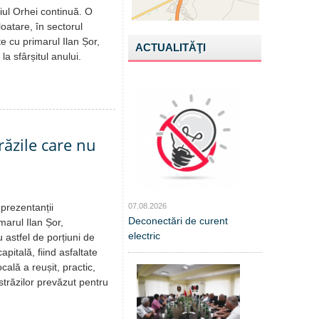
iul Orhei continuă. O
oatare, în sectorul
te cu primarul Ilan Șor,
ACTUALITĂŢI
a sfârșitul anului.
răzile care nu
eprezentanții
07.08.2026
Deconectări de curent
marul Ilan Șor,
electric
u astfel de porțiuni de
pitală, fiind asfaltate
cală a reușit, practic,
străzilor prevăzut pentru