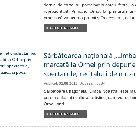
dornici de carte, au participat la careul festiv, la
reprezentanții Primăriei Orhei. Iar primarul munici
promis că va acorda premii și în acest an, celor 
CITEŞTE MAI MULT...
Sărbătoarea națională „Limba
marcată la Orhei prin depuneri
spectacole, recitaluri de muzic
Publicat:
31.08.2018
Accesări: 8384
Sărbătoarea națională ”Limba Noastră” este marc
prin manifestații cultural-artistice, care vor culm
OrheiLand.
CITEŞTE MAI MULT...