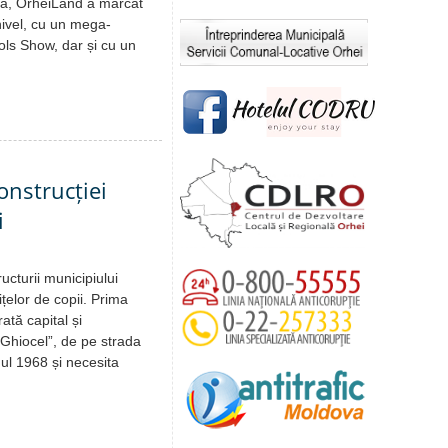
ova, OrheiLand a marcat
 nivel, cu un mega-
ols Show, dar și cu un
onstrucției
i
ucturii municipiului
ițelor de copii. Prima
rată capital și
„Ghiocel”, de pe strada
ul 1968 și necesita