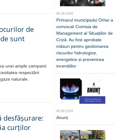
06.08.2026
Primarul municipiului Orhei a
convocat Comisia de
locurilor de
Management al Situațiilor de
unde sunt
Criză. Au fost aprobate
măsuri pentru gestionarea
riscurilor hidrologice,
energetice și prevenirea
incendiilor
rea unei ample campanii
cesitatea respectării
de gaze naturale.
05.08.2026
ă desfășurare:
Anunț
a curților