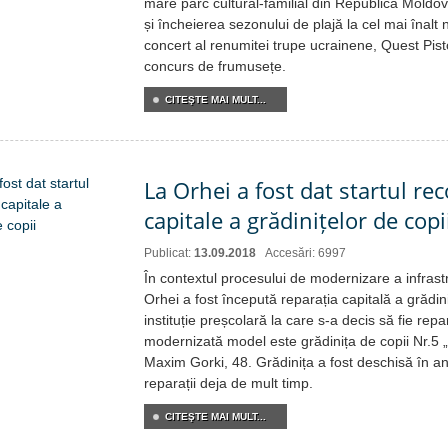
mare parc cultural-familial din Republica Mold
și încheierea sezonului de plajă la cel mai înalt
concert al renumitei trupe ucrainene, Quest Pist
concurs de frumusețe.
CITEŞTE MAI MULT...
La Orhei a fost dat startul rec
capitale a grădinițelor de copi
Publicat:
13.09.2018
Accesări: 6997
În contextul procesului de modernizare a infrastr
Orhei a fost începută reparația capitală a grădin
instituție preșcolară la care s-a decis să fie repa
modernizată model este grădinița de copii Nr.5 
Maxim Gorki, 48. Grădinița a fost deschisă în an
reparații deja de mult timp.
CITEŞTE MAI MULT...