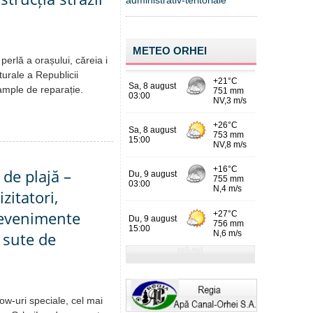
administrativ-teritoriale
METEO ORHEI
erlă a orașului, căreia i
urale a Republicii
ample de reparație.
 de plajă –
zitatori,
 evenimente
i sute de
ow-uri speciale, cel mai