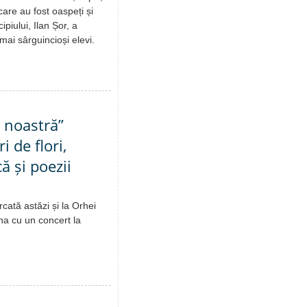
 care au fost oaspeți și
piului, Ilan Șor, a
mai sârguincioși elevi.
 noastră”
 de flori,
ă și poezii
ată astăzi și la Orhei
ina cu un concert la