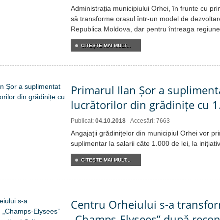
Administrația municipiului Orhei, în frunte cu pri
să transforme orașul într-un model de dezvoltar
Republica Moldova, dar pentru întreaga regiune
CITEŞTE MAI MULT...
Primarul Ilan Șor a suplimenta
lucrătorilor din grădinițe cu 1
Publicat:
04.10.2018
Accesări: 7663
Angajații grădinițelor din municipiul Orhei vor pr
suplimentar la salarii câte 1.000 de lei, la inițiati
CITEŞTE MAI MULT...
Centru Orheiului s-a transfor
„Champs-Elysees” după recons