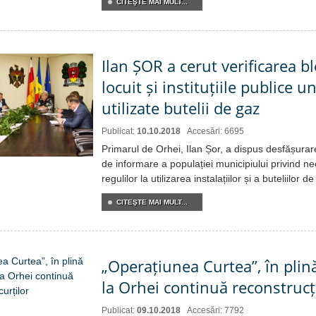
CITEŞTE MAI MULT...
Ilan ȘOR a cerut verificarea b
locuit și instituțiile publice 
utilizate butelii de gaz
Publicat:
10.10.2018
Accesări: 6695
Primarul de Orhei, Ilan Șor, a dispus desfășura
de informare a populației municipiului privind ne
regulilor la utilizarea instalațiilor și a buteliilor 
CITEŞTE MAI MULT...
„Operațiunea Curtea”, în plin
la Orhei continuă reconstrucți
Publicat:
09.10.2018
Accesări: 7792