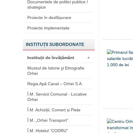
Documentele de politici publice /
strategice
Proiecte în desfășurare
Proiecte implementate
INSTITUȚII SUBORDONATE
Instituții de învățământ
+
Muzeul de Istorie şi Etnografie
Orhei
Regia Apă Canal – Orhei S.A.
Î.M. Servicii Comunal - Locative
Orhei
Î.M. Achiziții, Comerț și Piețe
Î.M. „Orhei Transport”
Î.M. Hotelul ”CODRU”