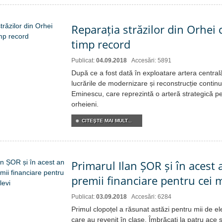
Reparația străzilor din Orhei 
timp record
Publicat:
04.09.2018
Accesări: 5891
După ce a fost dată în exploatare artera central
lucrările de modernizare și reconstrucție contin
Eminescu, care reprezintă o arteră strategică pe
orheieni.
CITEŞTE MAI MULT...
Primarul Ilan ȘOR și în acest
premii financiare pentru cei m
Publicat:
03.09.2018
Accesări: 6284
Primul clopoțel a răsunat astăzi pentru mii de el
care au revenit în clase. Îmbrăcați la patru ace și