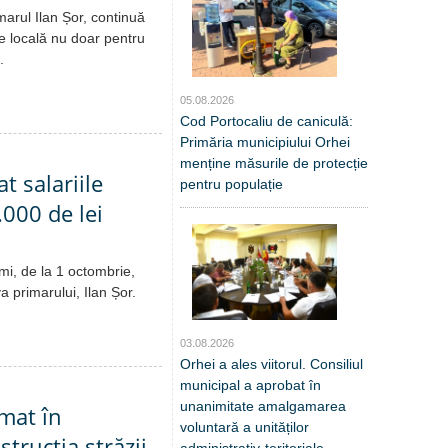
marul Ilan Șor, continuă
e locală nu doar pentru
.
05.08.2026
Cod Portocaliu de caniculă:
Primăria municipiului Orhei
menține măsurile de protecție
t salariile
pentru populație
.000 de lei
imi, de la 1 octombrie,
va primarului, Ilan Șor.
03.08.2026
Orhei a ales viitorul. Consiliul
municipal a aprobat în
unanimitate amalgamarea
mat în
voluntară a unităților
trucția străzii