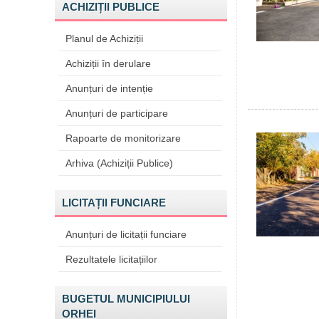
ACHIZIȚII PUBLICE
Planul de Achiziții
Achiziții în derulare
Anunțuri de intenție
Anunțuri de participare
Rapoarte de monitorizare
Arhiva (Achiziții Publice)
LICITAȚII FUNCIARE
Anunțuri de licitații funciare
Rezultatele licitațiilor
BUGETUL MUNICIPIULUI
ORHEI