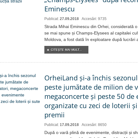
Eminescu
Publicat:
27.09.2018
Accesări: 9735
Strada Mihai Eminescu din Orhei, considerată o p
se mai spune și Champs-Elysees al capitalei cult
Moldova, a fost dată în exploatare după lucrări 
CITEŞTE MAI MULT...
OrheiLand și-a închis sezonul
peste jumătate de milion de vi
megaconcerte și peste 50 de
organizate cu zeci de loterii ș
premii
Publicat:
17.09.2018
Accesări: 8650
După o vară plină de evenimente, distracții și sh