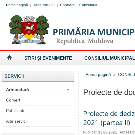
Prima pagină
|
Harta site-ului
|
Contacte
|
Cancelaria
ȘTIRI ȘI EVENIMENTE
CONSILIUL MUNICIPAL
Prima pagină
»
CONSILI
SERVICII
Arhitectură
+
Proiecte de d
Comerț
Publicitate
Proiecte de deciz
2021 (partea II)
Alte servicii
Publicat:
13.08.2021
Accesări