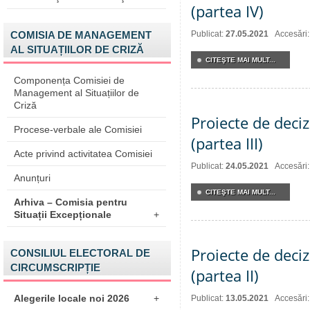
(partea IV)
COMISIA DE MANAGEMENT
Publicat:
27.05.2021
Accesări
AL SITUAȚIILOR DE CRIZĂ
CITEŞTE MAI MULT...
Componența Comisiei de
Management al Situațiilor de
Criză
Proiecte de deciz
Procese-verbale ale Comisiei
(partea III)
Acte privind activitatea Comisiei
Publicat:
24.05.2021
Accesări
Anunțuri
CITEŞTE MAI MULT...
Arhiva – Comisia pentru
Situații Excepționale
+
Proiecte de deciz
CONSILIUL ELECTORAL DE
CIRCUMSCRIPȚIE
(partea II)
Alegerile locale noi 2026
+
Publicat:
13.05.2021
Accesări