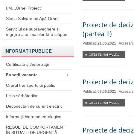
Î.M. „Orhei Proiect”
Stația Salvare pe Apă Orhei
Proiecte de deciz
Serviciul de supraveghere și
(partea II)
îngrijire a animalelor fără stăpân
Publicat:
21.06.2021
Accesări
INFORMAȚII PUBLICE
CITEŞTE MAI MULT...
Certificate și Autorizații
Funcții vacante
+
Proiecte de deciz
Orarul transportului public
Publicat:
03.06.2021
Accesări
Lista sărbătorilor
CITEŞTE MAI MULT...
Deconectări de curent electric
Informații hidrometeorologice
REGULI DE COMPORTAMENT
Proiecte de deciz
ÎN SITUAŢII DE URGENŢĂ