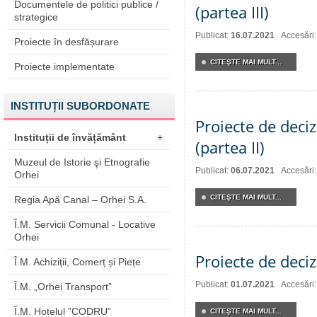
Documentele de politici publice /
(partea III)
strategice
Publicat:
16.07.2021
Accesări
Proiecte în desfășurare
CITEŞTE MAI MULT...
Proiecte implementate
INSTITUȚII SUBORDONATE
Proiecte de deciz
Instituții de învățământ
+
(partea II)
Muzeul de Istorie şi Etnografie
Publicat:
06.07.2021
Accesări
Orhei
CITEŞTE MAI MULT...
Regia Apă Canal – Orhei S.A.
Î.M. Servicii Comunal - Locative
Orhei
Proiecte de deciz
Î.M. Achiziții, Comerț și Piețe
Publicat:
01.07.2021
Accesări
Î.M. „Orhei Transport”
Î.M. Hotelul ”CODRU”
CITEŞTE MAI MULT...