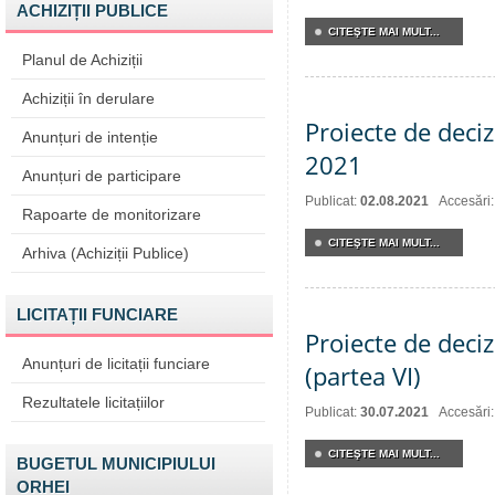
ACHIZIȚII PUBLICE
CITEŞTE MAI MULT...
Planul de Achiziții
Achiziții în derulare
Proiecte de deciz
Anunțuri de intenție
2021
Anunțuri de participare
Publicat:
02.08.2021
Accesări
Rapoarte de monitorizare
CITEŞTE MAI MULT...
Arhiva (Achiziții Publice)
LICITAȚII FUNCIARE
Proiecte de deciz
Anunțuri de licitații funciare
(partea VI)
Rezultatele licitațiilor
Publicat:
30.07.2021
Accesări
CITEŞTE MAI MULT...
BUGETUL MUNICIPIULUI
ORHEI