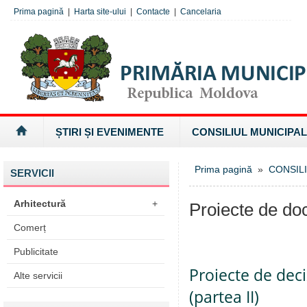
Prima pagină
|
Harta site-ului
|
Contacte
|
Cancelaria
ȘTIRI ȘI EVENIMENTE
CONSILIUL MUNICIPAL
Prima pagină
»
CONSILI
SERVICII
Arhitectură
+
Proiecte de d
Comerț
Publicitate
Proiecte de deci
Alte servicii
(partea II)