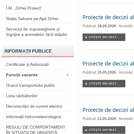
Î.M. „Orhei Proiect”
Proiecte de decizii a
Stația Salvare pe Apă Orhei
Publicat:
28.05.2026
Accesări
Serviciul de supraveghere și
îngrijire a animalelor fără stăpân
CITEŞTE MAI MULT...
INFORMAȚII PUBLICE
Proiecte de decizii a
Certificate și Autorizații
Publicat:
25.05.2026
Accesări
Funcții vacante
+
CITEŞTE MAI MULT...
Orarul transportului public
Lista sărbătorilor
Deconectări de curent electric
Proiecte de decizii a
Informații hidrometeorologice
Publicat:
21.05.2026
Accesări
REGULI DE COMPORTAMENT
CITEŞTE MAI MULT...
ÎN SITUAŢII DE URGENŢĂ