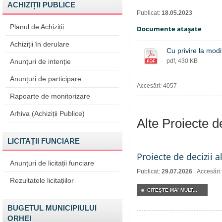
ACHIZIȚII PUBLICE
Publicat:
18.05.2023
Planul de Achiziții
Documente ataşate
Achiziții în derulare
Cu privire la modi
Anunțuri de intenție
pdf, 430 KB
Anunțuri de participare
Accesări: 4057
Rapoarte de monitorizare
Arhiva (Achiziții Publice)
Alte Proiecte 
LICITAȚII FUNCIARE
Proiecte de decizii a
Anunțuri de licitații funciare
Publicat:
29.07.2026
Accesări
Rezultatele licitațiilor
CITEŞTE MAI MULT...
BUGETUL MUNICIPIULUI
ORHEI