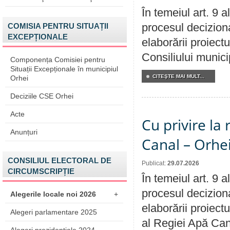
În temeiul art. 9 
procesul deciziona
COMISIA PENTRU SITUAȚII
EXCEPȚIONALE
elaborării proiectu
Consiliului munici
Componența Comisiei pentru
Situații Excepționale în municipiul
CITEŞTE MAI MULT...
Orhei
Deciziile CSE Orhei
Acte
Cu privire la 
Anunțuri
Canal – Orhe
CONSILIUL ELECTORAL DE
Publicat:
29.07.2026
CIRCUMSCRIPȚIE
În temeiul art. 9 
procesul deciziona
Alegerile locale noi 2026
+
elaborării proiectu
Alegeri parlamentare 2025
al Regiei Apă Can