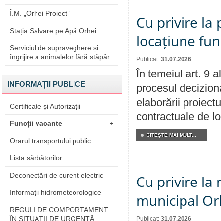
Î.M. „Orhei Proiect”
Cu privire la 
Stația Salvare pe Apă Orhei
locațiune fun
Serviciul de supraveghere și
îngrijire a animalelor fără stăpân
Publicat:
31.07.2026
În temeiul art. 9 
INFORMAȚII PUBLICE
procesul deciziona
elaborării proiectu
Certificate și Autorizații
contractuale de lo
Funcții vacante
+
CITEŞTE MAI MULT...
Orarul transportului public
Lista sărbătorilor
Deconectări de curent electric
Cu privire la 
Informații hidrometeorologice
municipal Orh
REGULI DE COMPORTAMENT
ÎN SITUAŢII DE URGENŢĂ
Publicat:
31.07.2026