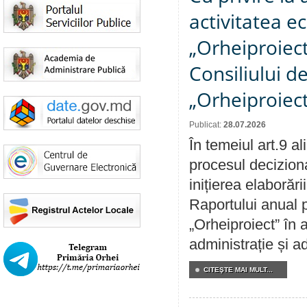
activitatea e
„Orheiproiect”
Consiliului d
„Orheiproiect
Publicat:
28.07.2026
În temeiul art.9 a
procesul decizion
inițierea elaborări
Raportului anual p
„Orheiproiect” în a
administrație și ad
CITEŞTE MAI MULT...