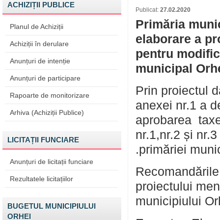
ACHIZIȚII PUBLICE
Publicat:
27.02.2020
Primăria munic
Planul de Achiziții
elaborare a pr
Achiziții în derulare
pentru modific
Anunțuri de intenție
municipal Orhe
Anunțuri de participare
Prin proiectul 
Rapoarte de monitorizare
anexei nr.1 a de
Arhiva (Achiziții Publice)
aprobarea taxe
nr.1,nr.2 și nr.
LICITAȚII FUNCIARE
.primăriei muni
Anunțuri de licitații funciare
Recomandările p
Rezultatele licitațiilor
proiectului men
municipiului Or
BUGETUL MUNICIPIULUI
ORHEI