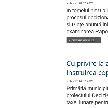
Publicat:
20.07.2026
În temeiul art.9 a
procesul deciziona
și Piețe anunță ini
examinarea Raportu
CITEŞTE MAI MULT...
Cu privire la
instruirea cop
Publicat:
14.07.2026
Primăria municipiu
proiectului Decizi
taxei lunare pentru