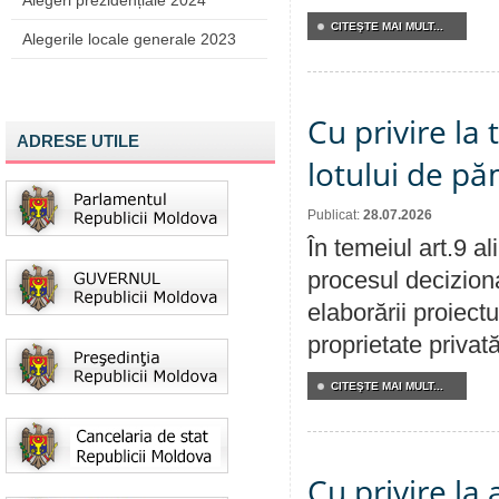
Alegeri prezidențiale 2024
CITEŞTE MAI MULT...
Alegerile locale generale 2023
Cu privire la
ADRESE UTILE
lotului de pă
Publicat:
28.07.2026
În temeiul art.9 a
procesul deciziona
elaborării proiectu
proprietate privat
CITEŞTE MAI MULT...
Cu privire la