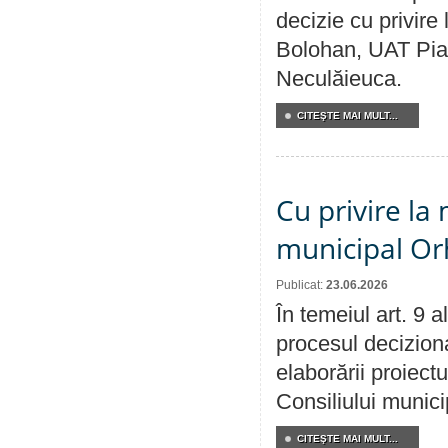
decizie cu privir
Bolohan, UAT Pia
Neculăieuca.
CITEŞTE MAI MULT...
Cu privire la 
municipal Orh
Publicat:
23.06.2026
În temeiul art. 9 
procesul deciziona
elaborării proiectu
Consiliului munici
CITEŞTE MAI MULT...