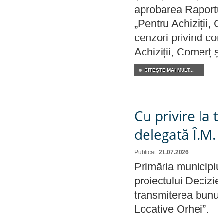
aprobarea Raportul
„Pentru Achiziții,
cenzori privind co
Achiziții, Comerț 
CITEŞTE MAI MULT...
Cu privire la
delegată Î.M.
Publicat:
21.07.2026
Primăria municipiu
proiectului Decizi
transmiterea bunur
Locative Orhei”.