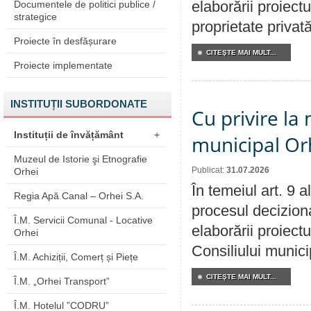
elaborării proiectu
Documentele de politici publice /
strategice
proprietate privat
Proiecte în desfășurare
CITEŞTE MAI MULT...
Proiecte implementate
INSTITUȚII SUBORDONATE
Cu privire la 
Instituții de învățământ
+
municipal Orh
Muzeul de Istorie şi Etnografie
Publicat:
31.07.2026
Orhei
În temeiul art. 9 
Regia Apă Canal – Orhei S.A.
procesul deciziona
Î.M. Servicii Comunal - Locative
elaborării proiectu
Orhei
Consiliului munici
Î.M. Achiziții, Comerț și Piețe
CITEŞTE MAI MULT...
Î.M. „Orhei Transport”
Î.M. Hotelul ”CODRU”