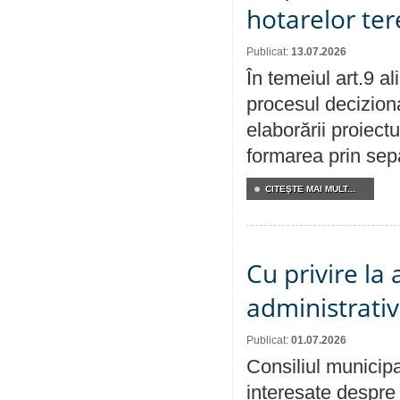
hotarelor te
Publicat:
13.07.2026
În temeiul art.9 a
procesul deciziona
elaborării proiect
formarea prin sepa
CITEŞTE MAI MULT...
Cu privire la
administrativ
Publicat:
01.07.2026
Consiliul municipa
interesate despre 