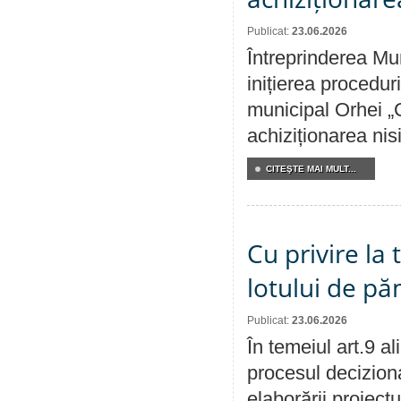
Publicat:
23.06.2026
Întreprinderea Mu
inițierea procedur
municipal Orhei „C
achiziționarea nisi
CITEŞTE MAI MULT...
Cu privire la
lotului de pă
Publicat:
23.06.2026
În temeiul art.9 a
procesul deciziona
elaborării proiectu