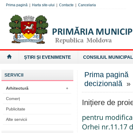
Prima pagină
|
Harta site-ului
|
Contacte
|
Cancelaria
ȘTIRI ȘI EVENIMENTE
CONSILIUL MUNICIPAL
Prima pagină
SERVICII
decizională
» I
Arhitectură
+
Comerț
Inițiere de proi
Publicitate
pentru modificar
Alte servicii
Orhei nr.11.17 d