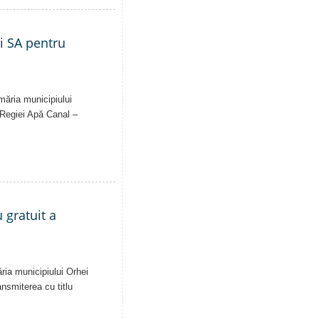
ei SA pentru
imăria municipiului
al Regiei Apă Canal –
 gratuit a
ăria municipiului Orhei
ansmiterea cu titlu