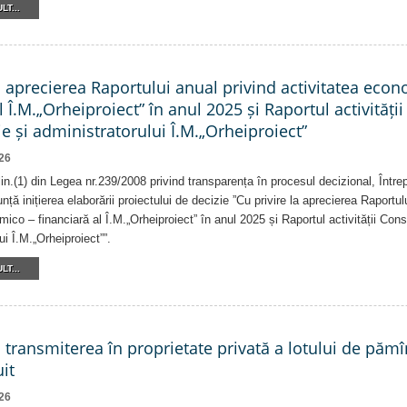
LT...
a aprecierea Raportului anual privind activitatea eco
l Î.M.„Orheiproiect” în anul 2025 și Raportul activității
e și administratorului Î.M.„Orheiproiect”
26
alin.(1) din Legea nr.239/2008 privind transparența în procesul decizional, Într
nță inițierea elaborării proiectului de decizie ”Cu privire la aprecierea Raportul
ico – financiară al Î.M.„Orheiproiect” în anul 2025 și Raportul activității Consi
ui Î.M.„Orheiproiect””.
LT...
a transmiterea în proprietate privată a lotului de pămî
it
26