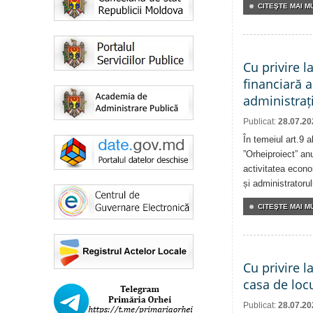
CITEŞTE MAI MU
Cu privire l
financiară a
administrați
Publicat:
28.07.20
În temeiul art.9 
”Orheiproiect” anu
activitatea econom
și administratorul
CITEŞTE MAI MU
Cu privire l
casa de locu
Publicat:
28.07.20