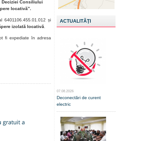
 Deciziei Consiliului
pere locativă”.
al 6401106.455.01.012 și
ACTUALITĂŢI
ăpere izolată locativă
.
ot fi expediate în adresa
07.08.2026
Deconectări de curent
electric
 gratuit a