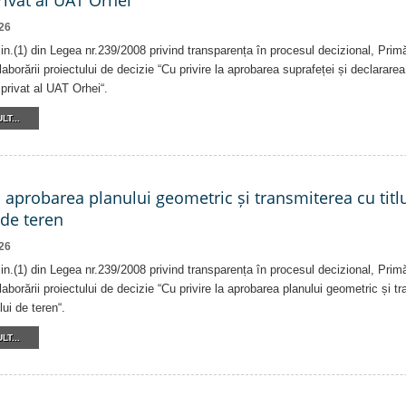
ivat al UAT Orhei
26
alin.(1) din Legea nr.239/2008 privind transparența în procesul decizional, Prim
laborării proiectului de decizie “Cu privire la aprobarea suprafeței și declararea
privat al UAT Orhei“.
LT...
a aprobarea planului geometric și transmiterea cu titlu
 de teren
26
alin.(1) din Legea nr.239/2008 privind transparența în procesul decizional, Prim
laborării proiectului de decizie “Cu privire la aprobarea planului geometric și tr
lui de teren“.
LT...