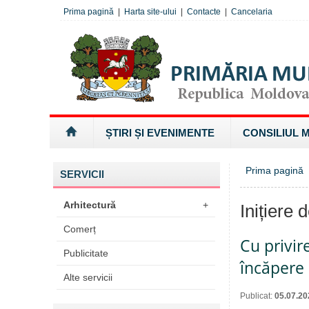
Prima pagină
|
Harta site-ului
|
Contacte
|
Cancelaria
ȘTIRI ȘI EVENIMENTE
CONSILIUL 
Prima pagină
SERVICII
Arhitectură
+
Inițiere 
Comerț
Cu privir
Publicitate
încăpere 
Alte servicii
Publicat:
05.07.20