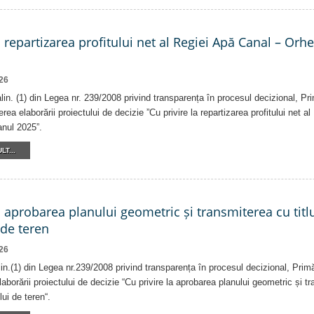
a repartizarea profitului net al Regiei Apă Canal – Orh
26
alin. (1) din Legea nr. 239/2008 privind transparența în procesul decizional, Pr
erea elaborării proiectului de decizie ”Cu privire la repartizarea profitului net 
anul 2025”.
LT...
a aprobarea planului geometric și transmiterea cu titlu
 de teren
26
alin.(1) din Legea nr.239/2008 privind transparența în procesul decizional, Prim
laborării proiectului de decizie “Cu privire la aprobarea planului geometric și tr
lui de teren“.