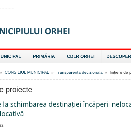
MUNICIPAL
PRIMĂRIA
CDLR ORHEI
DESCOPER
»
CONSILIUL MUNICIPAL
»
Transparența decizională
» Inițiere de p
de proiecte
e la schimbarea destinației încăperii neloca
locativă
22