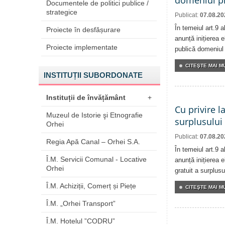
domeniul pr
Documentele de politici publice /
strategice
Publicat:
07.08.20
În temeiul art.9 
Proiecte în desfășurare
anunță inițierea e
Proiecte implementate
publică domeniul 
CITEŞTE MAI MU
INSTITUȚII SUBORDONATE
Instituții de învățământ
+
Cu privire l
Muzeul de Istorie şi Etnografie
surplusului
Orhei
Publicat:
07.08.20
Regia Apă Canal – Orhei S.A.
În temeiul art.9 
Î.M. Servicii Comunal - Locative
anunță inițierea e
Orhei
gratuit a surplusu
Î.M. Achiziții, Comerț și Piețe
CITEŞTE MAI MU
Î.M. „Orhei Transport”
Î.M. Hotelul ”CODRU”