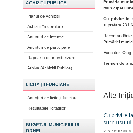
Primăria munici
ACHIZIȚII PUBLICE
Municipal Orhe
Planul de Achiziții
Cu privire la
suprafața 231,6
Achiziții în derulare
Recomandările p
Anunțuri de intenție
Primăriei munici
Anunțuri de participare
Executor: Oleg 
Rapoarte de monitorizare
Termen de prez
Arhiva (Achiziții Publice)
LICITAȚII FUNCIARE
Alte Iniț
Anunțuri de licitații funciare
Rezultatele licitațiilor
Cu privire l
surplusului
BUGETUL MUNICIPIULUI
ORHEI
Publicat:
07.08.20