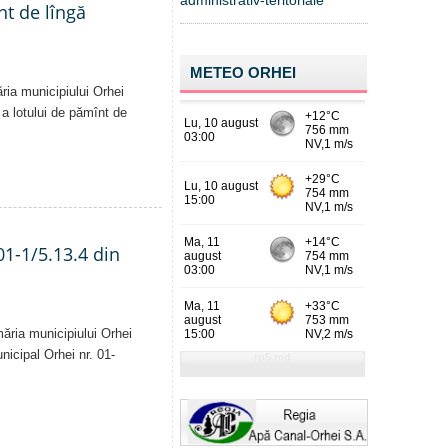
administrativ-teritoriale
nt de lîngă
METEO ORHEI
ăria municipiului Orhei
ă a lotului de pămînt de
01-1/5.13.4 din
măria municipiului Orhei
unicipal Orhei nr. 01-