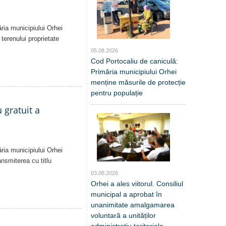
ăria municipiului Orhei
 terenului proprietate
05.08.2026
Cod Portocaliu de caniculă:
Primăria municipiului Orhei
menține măsurile de protecție
pentru populație
 gratuit a
ăria municipiului Orhei
ansmiterea cu titlu
03.08.2026
Orhei a ales viitorul. Consiliul
municipal a aprobat în
unanimitate amalgamarea
voluntară a unităților