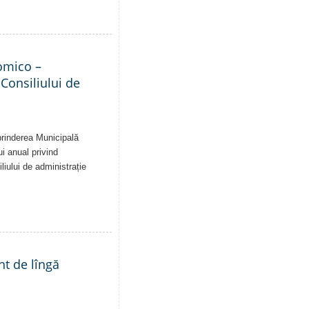
nomico –
 Consiliului de
eprinderea Municipală
ui anual privind
liului de administrație
nt de lîngă