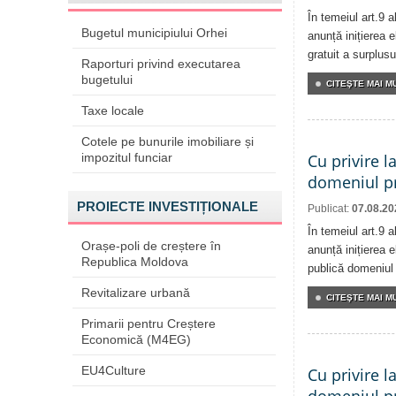
În temeiul art.9 
Bugetul municipiului Orhei
anunță inițierea e
gratuit a surplusu
Raporturi privind executarea
bugetului
CITEŞTE MAI MU
Taxe locale
Cotele pe bunurile imobiliare și
impozitul funciar
Cu privire l
domeniul pr
PROIECTE INVESTIȚIONALE
Publicat:
07.08.20
În temeiul art.9 
Orașe-poli de creștere în
anunță inițierea e
Republica Moldova
publică domeniul 
Revitalizare urbană
CITEŞTE MAI MU
Primarii pentru Creștere
Economică (M4EG)
EU4Culture
Cu privire l