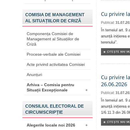
Cu privire l
COMISIA DE MANAGEMENT
AL SITUAȚIILOR DE CRIZĂ
Publicat:
31.07.20
În temeiul art. 9
Componența Comisiei de
anunță inițierea e
Management al Situațiilor de
terenului”.
Criză
CITEŞTE MAI MU
Procese-verbale ale Comisiei
Acte privind activitatea Comisiei
Anunțuri
Cu privire l
26.06.2026
Arhiva – Comisia pentru
Situații Excepționale
+
Publicat:
31.07.20
În temeiul art. 9
CONSILIUL ELECTORAL DE
anunță inițierea e
CIRCUMSCRIPȚIE
1/6.11.3 din 26.0
CITEŞTE MAI MU
Alegerile locale noi 2026
+