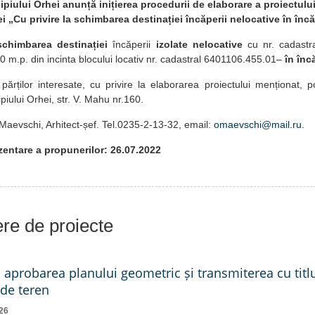
piului Orhei anunță inițierea procedurii de elaborare a proiectului
i „Cu privire la schimbarea destinației încăperii nelocative în încă
 schimbarea destinației
încăperii
izolate nelocative
cu nr. cadastr
0 m.p. din incinta blocului locativ nr. cadastral 6401106.455.01–
în înc
ărților interesate, cu privire la elaborarea proiectului menționat, p
piului Orhei, str. V. Mahu nr.160.
Maevschi, Arhitect-șef. Tel.0235-2-13-32, email:
omaevschi@mail.ru
.
entare a propunerilor: 26.07.2022
iere de proiecte
a aprobarea planului geometric și transmiterea cu titlu
 de teren
26