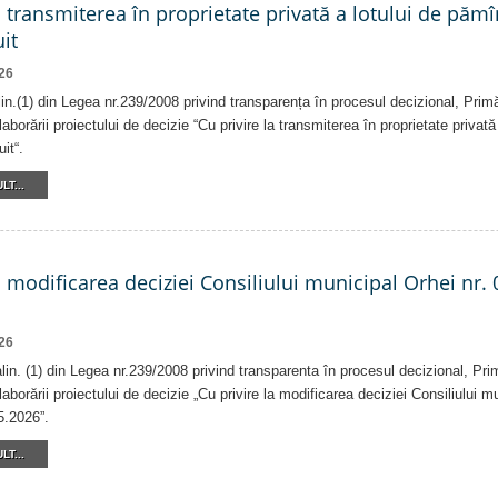
a transmiterea în proprietate privată a lotului de pămî
it
26
alin.(1) din Legea nr.239/2008 privind transparența în procesul decizional, Prim
laborării proiectului de decizie “Cu privire la transmiterea în proprietate privat
it“.
LT...
a modificarea deciziei Consiliului municipal Orhei nr. 
26
 alin. (1) din Legea nr.239/2008 privind transparenta în procesul decizional, Pri
laborării proiectului de decizie „Cu privire la modificarea deciziei Consiliului m
5.2026”.
LT...