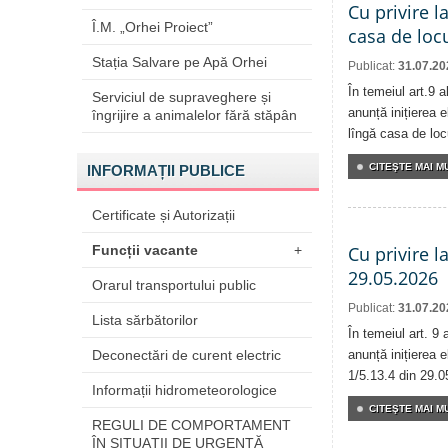
Cu privire l
Î.M. „Orhei Proiect”
casa de locu
Stația Salvare pe Apă Orhei
Publicat:
31.07.20
În temeiul art.9 
Serviciul de supraveghere și
anunță inițierea e
îngrijire a animalelor fără stăpân
lîngă casa de locu
CITEŞTE MAI MU
INFORMAȚII PUBLICE
Certificate și Autorizații
Funcții vacante
+
Cu privire l
29.05.2026
Orarul transportului public
Publicat:
31.07.20
Lista sărbătorilor
În temeiul art. 9
Deconectări de curent electric
anunță inițierea e
1/5.13.4 din 29.0
Informații hidrometeorologice
CITEŞTE MAI MU
REGULI DE COMPORTAMENT
ÎN SITUAŢII DE URGENŢĂ