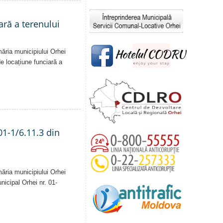
ară a terenului
măria municipiului Orhei
 de locațiune funciară a
01-1/6.11.3 din
măria municipiului Orhei
unicipal Orhei nr. 01-