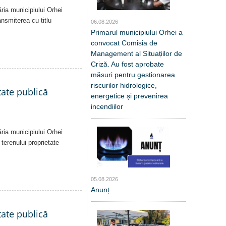
ăria municipiului Orhei
ansmiterea cu titlu
06.08.2026
Primarul municipiului Orhei a
convocat Comisia de
Management al Situațiilor de
Criză. Au fost aprobate
măsuri pentru gestionarea
riscurilor hidrologice,
tate publică
energetice și prevenirea
incendiilor
ăria municipiului Orhei
 terenului proprietate
05.08.2026
Anunț
tate publică