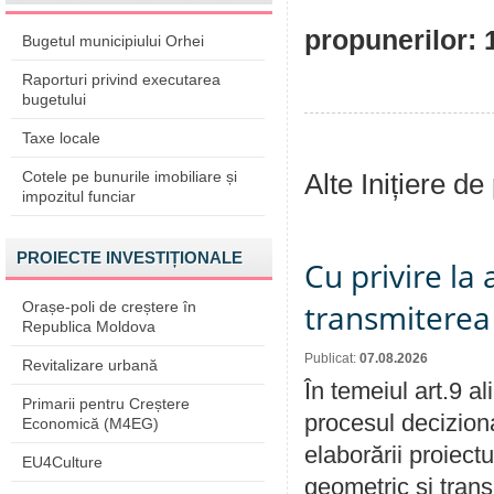
propunerilor: 
Bugetul municipiului Orhei
Raporturi privind executarea
bugetului
Taxe locale
Cotele pe bunurile imobiliare și
Alte Inițiere de
impozitul funciar
PROIECTE INVESTIȚIONALE
Cu privire la
transmiterea 
Orașe-poli de creștere în
Republica Moldova
Publicat:
07.08.2026
Revitalizare urbană
În temeiul art.9 a
Primarii pentru Creștere
procesul deciziona
Economică (M4EG)
elaborării proiect
EU4Culture
geometric și transm