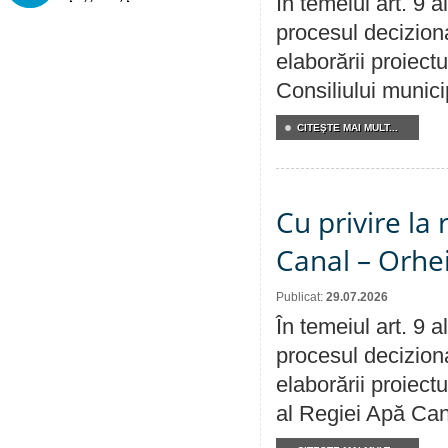
În temeiul art. 9 
procesul deciziona
elaborării proiectu
Consiliului munici
CITEŞTE MAI MULT...
Cu privire la 
Canal – Orhe
Publicat:
29.07.2026
În temeiul art. 9 
procesul deciziona
elaborării proiectu
al Regiei Apă Can