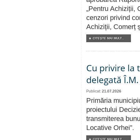
„Pentru Achiziții,
cenzori privind co
Achiziții, Comerț 
CITEŞTE MAI MULT...
Cu privire la
delegată Î.M.
Publicat:
21.07.2026
Primăria municipiu
proiectului Decizi
transmiterea bunur
Locative Orhei”.
CITEŞTE MAI MULT...