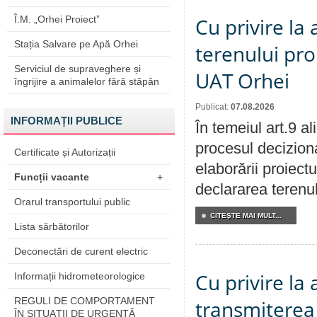
Î.M. „Orhei Proiect”
Cu privire la
Stația Salvare pe Apă Orhei
terenului pro
Serviciul de supraveghere și
UAT Orhei
îngrijire a animalelor fără stăpân
Publicat:
07.08.2026
INFORMAȚII PUBLICE
În temeiul art.9 a
procesul deciziona
Certificate și Autorizații
elaborării proiect
Funcții vacante
+
declararea terenul
Orarul transportului public
CITEŞTE MAI MULT...
Lista sărbătorilor
Deconectări de curent electric
Cu privire la
Informații hidrometeorologice
REGULI DE COMPORTAMENT
transmiterea 
ÎN SITUAŢII DE URGENŢĂ