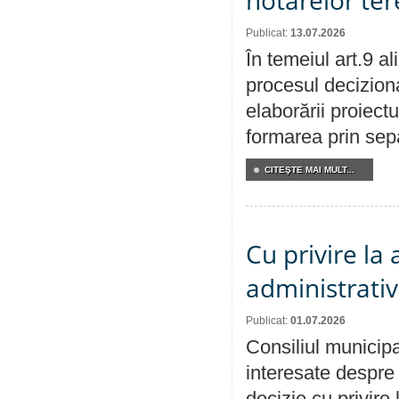
hotarelor te
Publicat:
13.07.2026
În temeiul art.9 a
procesul deciziona
elaborării proiect
formarea prin sepa
CITEŞTE MAI MULT...
Cu privire la
administrativ
Publicat:
01.07.2026
Consiliul municipa
interesate despre 
decizie cu privir