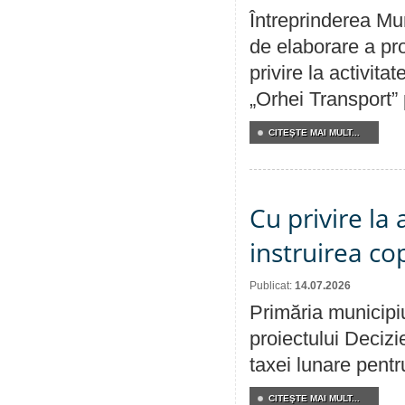
Întreprinderea Mun
de elaborare a pro
privire la activit
„Orhei Transport”
CITEŞTE MAI MULT...
Cu privire la
instruirea cop
Publicat:
14.07.2026
Primăria municipiu
proiectului Decizi
taxei lunare pentru
CITEŞTE MAI MULT...