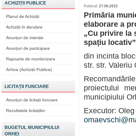
ACHIZIȚII PUBLICE
Publicat:
27.06.2022
Primăria munic
Planul de Achiziții
elaborare a pr
Achiziții în derulare
„Cu privire la 
Anunțuri de intenție
spațiu locativ”
Anunțuri de participare
din incinta blo
Rapoarte de monitorizare
str. str. Valeri
Arhiva (Achiziții Publice)
Recomandările 
LICITAȚII FUNCIARE
proiectului me
municipiului Or
Anunțuri de licitații funciare
Executor: Oleg 
Rezultatele licitațiilor
omaevschi@mai
BUGETUL MUNICIPIULUI
ORHEI