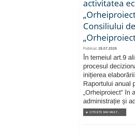
activitatea e
„Orheiproiect”
Consiliului d
„Orheiproiect
Publicat:
28.07.2026
În temeiul art.9 a
procesul decizion
inițierea elaborări
Raportului anual p
„Orheiproiect” în a
administrație și ad
CITEŞTE MAI MULT...