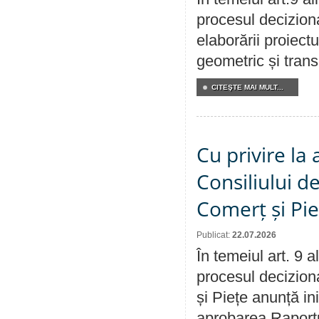
procesul deciziona
elaborării proiect
geometric și transm
CITEŞTE MAI MULT...
Cu privire la
Consiliului de
Comerț și Pie
Publicat:
22.07.2026
În temeiul art. 9 
procesul deciziona
și Piețe anunță ini
aprobarea Raportul