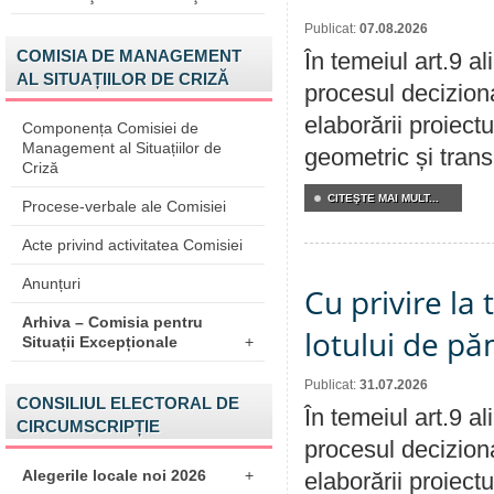
Publicat:
07.08.2026
COMISIA DE MANAGEMENT
În temeiul art.9 a
AL SITUAȚIILOR DE CRIZĂ
procesul deciziona
elaborării proiect
Componența Comisiei de
Management al Situațiilor de
geometric și transm
Criză
CITEŞTE MAI MULT...
Procese-verbale ale Comisiei
Acte privind activitatea Comisiei
Anunțuri
Cu privire la
Arhiva – Comisia pentru
lotului de pă
Situații Excepționale
+
Publicat:
31.07.2026
CONSILIUL ELECTORAL DE
În temeiul art.9 a
CIRCUMSCRIPȚIE
procesul deciziona
Alegerile locale noi 2026
+
elaborării proiectu