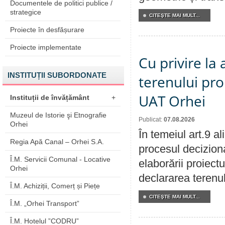
Documentele de politici publice /
strategice
CITEŞTE MAI MULT...
Proiecte în desfășurare
Proiecte implementate
Cu privire la
INSTITUȚII SUBORDONATE
terenului pro
UAT Orhei
Instituții de învățământ
+
Muzeul de Istorie şi Etnografie
Publicat:
07.08.2026
Orhei
În temeiul art.9 a
Regia Apă Canal – Orhei S.A.
procesul deciziona
Î.M. Servicii Comunal - Locative
elaborării proiect
Orhei
declararea terenul
Î.M. Achiziții, Comerț și Piețe
CITEŞTE MAI MULT...
Î.M. „Orhei Transport”
Î.M. Hotelul ”CODRU”