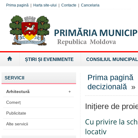
Prima pagină
|
Harta site-ului
|
Contacte
|
Cancelaria
ȘTIRI ȘI EVENIMENTE
CONSILIUL MUNICIPAL
Prima pagină
SERVICII
decizională
» I
Arhitectură
+
Comerț
Inițiere de proi
Publicitate
Cu privire la sc
Alte servicii
locativ