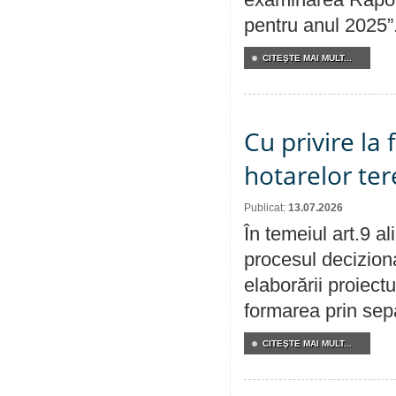
pentru anul 2025”
CITEŞTE MAI MULT...
Cu privire la
hotarelor te
Publicat:
13.07.2026
În temeiul art.9 a
procesul deciziona
elaborării proiect
formarea prin sepa
CITEŞTE MAI MULT...