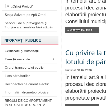
În temeiul art. 9 
Î.M. „Orhei Proiect”
procesul deciziona
elaborării proiectu
Stația Salvare pe Apă Orhei
Consiliului munici
Serviciul de supraveghere și
îngrijire a animalelor fără stăpân
CITEŞTE MAI MULT...
INFORMAȚII PUBLICE
Cu privire la
Certificate și Autorizații
lotului de pă
Funcții vacante
+
Orarul transportului public
Publicat:
31.07.2026
Lista sărbătorilor
În temeiul art.9 a
procesul deciziona
Deconectări de curent electric
elaborării proiectu
Informații hidrometeorologice
proprietate privat
REGULI DE COMPORTAMENT
ÎN SITUAŢII DE URGENŢĂ