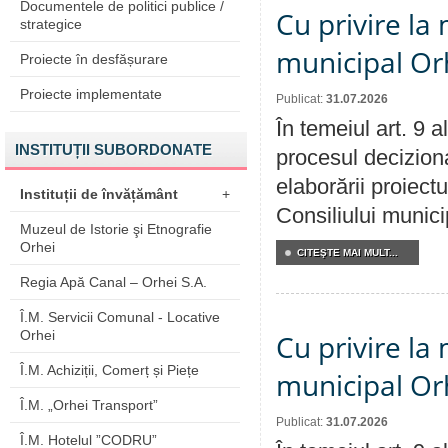
Documentele de politici publice /
Cu privire la 
strategice
municipal Orh
Proiecte în desfășurare
Proiecte implementate
Publicat:
31.07.2026
În temeiul art. 9 
INSTITUȚII SUBORDONATE
procesul deciziona
elaborării proiectu
Instituții de învățământ
+
Consiliului munici
Muzeul de Istorie şi Etnografie
Orhei
CITEŞTE MAI MULT...
Regia Apă Canal – Orhei S.A.
Î.M. Servicii Comunal - Locative
Orhei
Cu privire la 
Î.M. Achiziții, Comerț și Piețe
municipal Orh
Î.M. „Orhei Transport”
Publicat:
31.07.2026
Î.M. Hotelul ”CODRU”