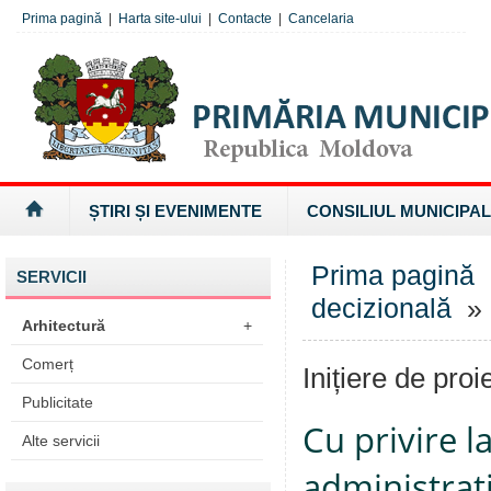
Prima pagină
|
Harta site-ului
|
Contacte
|
Cancelaria
ȘTIRI ȘI EVENIMENTE
CONSILIUL MUNICIPAL
Prima pagină
SERVICII
decizională
» I
Arhitectură
+
Comerț
Inițiere de proi
Publicitate
Cu privire l
Alte servicii
administrați