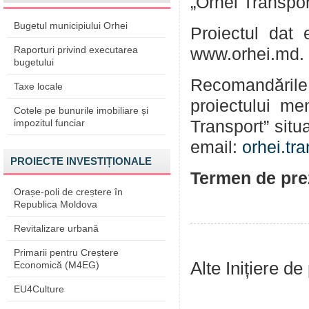
„Orhei Transpor
Bugetul municipiului Orhei
Proiectul dat 
Raporturi privind executarea
www.orhei.md.
bugetului
Recomandările 
Taxe locale
proiectului me
Cotele pe bunurile imobiliare și
impozitul funciar
Transport” situ
email:
orhei.tr
PROIECTE INVESTIȚIONALE
Termen de prez
Orașe-poli de creștere în
Republica Moldova
Revitalizare urbană
Primarii pentru Creștere
Alte Inițiere de
Economică (M4EG)
EU4Culture