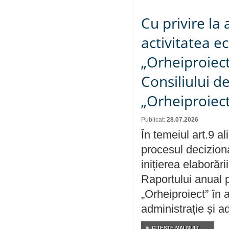
Cu privire la
activitatea e
„Orheiproiect”
Consiliului d
„Orheiproiect
Publicat:
28.07.2026
În temeiul art.9 a
procesul decizion
inițierea elaborări
Raportului anual p
„Orheiproiect” în a
administrație și ad
CITEŞTE MAI MULT...