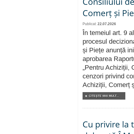
Consiliului de
Comerț și Pie
Publicat:
22.07.2026
În temeiul art. 9 
procesul deciziona
și Piețe anunță ini
aprobarea Raportul
„Pentru Achiziții,
cenzori privind co
Achiziții, Comerț 
CITEŞTE MAI MULT...
Cu privire la