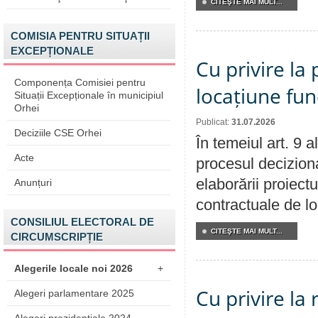
CITEŞTE MAI MULT...
COMISIA PENTRU SITUAȚII
EXCEPȚIONALE
Cu privire la 
Componența Comisiei pentru
locațiune fun
Situații Excepționale în municipiul
Orhei
Publicat:
31.07.2026
Deciziile CSE Orhei
În temeiul art. 9 
Acte
procesul deciziona
elaborării proiectu
Anunțuri
contractuale de lo
CONSILIUL ELECTORAL DE
CITEŞTE MAI MULT...
CIRCUMSCRIPȚIE
Alegerile locale noi 2026
+
Cu privire la 
Alegeri parlamentare 2025