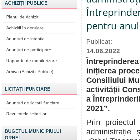
ACHIZIȚII PUBLICE
Întreprinde
Planul de Achiziții
pentru anul
Achiziții în derulare
Anunțuri de intenție
Publicat:
Anunțuri de participare
14.06.2022
Întreprinderea
Rapoarte de monitorizare
inițierea proce
Arhiva (Achiziții Publice)
Consiliului Mu
activității Con
LICITAȚII FUNCIARE
a Întreprinder
Anunțuri de licitații funciare
2021”.
Rezultatele licitațiilor
Prin proiectul
administrație ș
BUGETUL MUNICIPIULUI
ORHEI