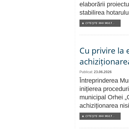
elaborării proiect
stabilirea hotarulu
CITEŞTE MAI MULT...
Cu privire la
achiziționare
Publicat:
23.06.2026
Întreprinderea Mu
inițierea procedur
municipal Orhei „C
achiziționarea nisi
CITEŞTE MAI MULT...