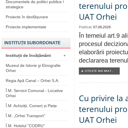
Documentele de politici publice /
terenului pro
strategice
UAT Orhei
Proiecte în desfășurare
Proiecte implementate
Publicat:
07.08.2026
În temeiul art.9 a
INSTITUȚII SUBORDONATE
procesul deciziona
elaborării proiect
Instituții de învățământ
+
declararea terenul
Muzeul de Istorie şi Etnografie
Orhei
CITEŞTE MAI MULT...
Regia Apă Canal – Orhei S.A.
Î.M. Servicii Comunal - Locative
Cu privire la
Orhei
Î.M. Achiziții, Comerț și Piețe
terenului pro
Î.M. „Orhei Transport”
UAT Orhei
Î.M. Hotelul ”CODRU”