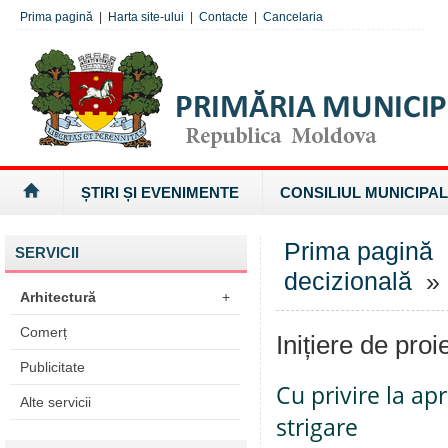
Prima pagină
|
Harta site-ului
|
Contacte
|
Cancelaria
ȘTIRI ȘI EVENIMENTE
CONSILIUL MUNICIPAL
Prima pagină
SERVICII
decizională
» I
Arhitectură
+
Comerț
Inițiere de proi
Publicitate
Cu privire la ap
Alte servicii
strigare