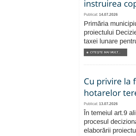
instruirea cop
Publicat:
14.07.2026
Primăria municipiu
proiectului Decizi
taxei lunare pentru
CITEŞTE MAI MULT...
Cu privire la
hotarelor te
Publicat:
13.07.2026
În temeiul art.9 a
procesul deciziona
elaborării proiect