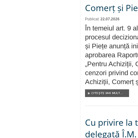
Comerț și Pie
Publicat:
22.07.2026
În temeiul art. 9 
procesul deciziona
și Piețe anunță ini
aprobarea Raportul
„Pentru Achiziții,
cenzori privind co
Achiziții, Comerț 
CITEŞTE MAI MULT...
Cu privire la
delegată Î.M.