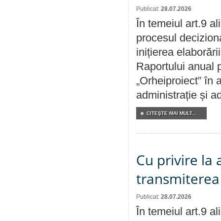
Publicat:
28.07.2026
În temeiul art.9 a
procesul decizion
inițierea elaborări
Raportului anual p
„Orheiproiect” în a
administrație și ad
CITEŞTE MAI MULT...
Cu privire la
transmiterea 
Publicat:
28.07.2026
În temeiul art.9 a