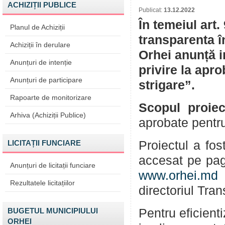
ACHIZIȚII PUBLICE
Publicat:
13.12.2022
În temeiul art.
Planul de Achiziții
transparenta î
Achiziții în derulare
Orhei anunță i
Anunțuri de intenție
privire la apro
Anunțuri de participare
strigare”.
Rapoarte de monitorizare
Scopul proiec
Arhiva (Achiziții Publice)
aprobate pentru 
LICITAȚII FUNCIARE
Proiectul a fos
accesat pe pag
Anunțuri de licitații funciare
www.orhei.md
Rezultatele licitațiilor
directoriul Tra
BUGETUL MUNICIPIULUI
Pentru eficient
ORHEI