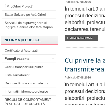
Publicat:
07.08.2026
Î.M. „Orhei Proiect”
În temeiul art.9 a
Stația Salvare pe Apă Orhei
procesul deciziona
elaborării proiect
Serviciul de supraveghere și
îngrijire a animalelor fără stăpân
declararea terenul
CITEŞTE MAI MULT...
INFORMAȚII PUBLICE
Certificate și Autorizații
Cu privire la
Funcții vacante
+
transmiterea 
Orarul transportului public
Lista sărbătorilor
Publicat:
07.08.2026
Deconectări de curent electric
În temeiul art.9 a
procesul deciziona
Informații hidrometeorologice
elaborării proiect
REGULI DE COMPORTAMENT
ÎN SITUAŢII DE URGENŢĂ
geometric și transm