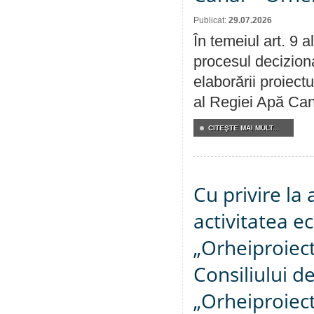
Publicat:
29.07.2026
În temeiul art. 9 
procesul deciziona
elaborării proiectu
al Regiei Apă Can
CITEŞTE MAI MULT...
Cu privire la
activitatea e
„Orheiproiect”
Consiliului d
„Orheiproiect