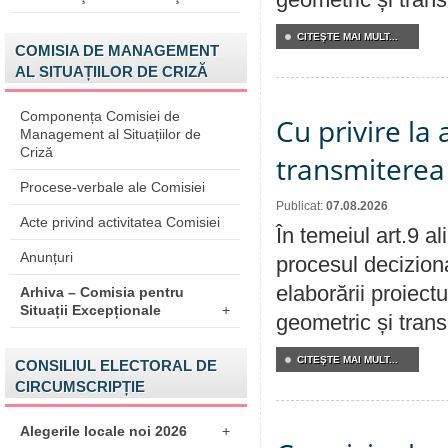
CITEŞTE MAI MULT...
COMISIA DE MANAGEMENT
AL SITUAȚIILOR DE CRIZĂ
Componența Comisiei de
Cu privire la
Management al Situațiilor de
Criză
transmiterea 
Procese-verbale ale Comisiei
Publicat:
07.08.2026
Acte privind activitatea Comisiei
În temeiul art.9 a
Anunțuri
procesul deciziona
elaborării proiect
Arhiva – Comisia pentru
Situații Excepționale
+
geometric și transm
CITEŞTE MAI MULT...
CONSILIUL ELECTORAL DE
CIRCUMSCRIPȚIE
Alegerile locale noi 2026
+