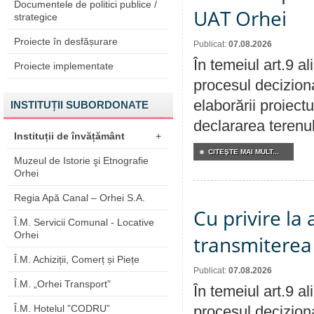
Documentele de politici publice /
UAT Orhei
strategice
Proiecte în desfășurare
Publicat:
07.08.2026
În temeiul art.9 a
Proiecte implementate
procesul deciziona
elaborării proiect
INSTITUȚII SUBORDONATE
declararea terenul
Instituții de învățământ
+
CITEŞTE MAI MULT...
Muzeul de Istorie şi Etnografie
Orhei
Regia Apă Canal – Orhei S.A.
Cu privire la
Î.M. Servicii Comunal - Locative
Orhei
transmiterea 
Î.M. Achiziții, Comerț și Piețe
Publicat:
07.08.2026
Î.M. „Orhei Transport”
În temeiul art.9 a
Î.M. Hotelul ”CODRU”
procesul deciziona