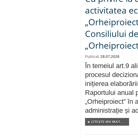
activitatea e
„Orheiproiect”
Consiliului d
„Orheiproiect
Publicat:
28.07.2026
În temeiul art.9 a
procesul decizion
inițierea elaborări
Raportului anual p
„Orheiproiect” în a
administrație și ad
CITEŞTE MAI MULT...