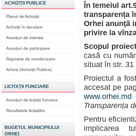
ACHIZIȚII PUBLICE
În temeiul art.
transparența î
Planul de Achiziții
Orhei anunță i
Achiziții în derulare
privire la vînz
Anunțuri de intenție
Scopul proiect
Anunțuri de participare
casă cu număru
Rapoarte de monitorizare
situat în str. 3
Arhiva (Achiziții Publice)
Proiectul a fos
accesat pe pag
LICITAȚII FUNCIARE
www.orhei.md
(
Anunțuri de licitații funciare
Transparența d
Rezultatele licitațiilor
Pentru eficient
implicarea tu
BUGETUL MUNICIPIULUI
ORHEI