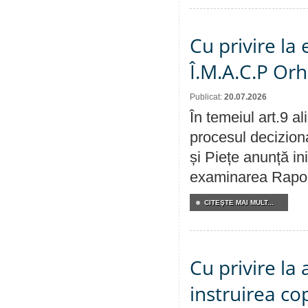
Cu privire la
Î.M.A.C.P Or
Publicat:
20.07.2026
În temeiul art.9 a
procesul deciziona
și Piețe anunță ini
examinarea Raportu
CITEŞTE MAI MULT...
Cu privire la
instruirea cop