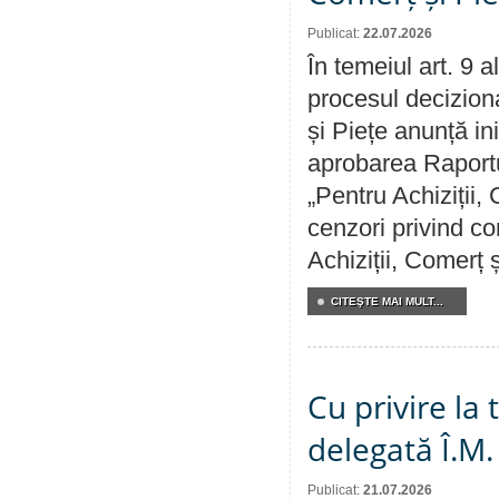
Publicat:
22.07.2026
În temeiul art. 9 
procesul deciziona
și Piețe anunță ini
aprobarea Raportul
„Pentru Achiziții,
cenzori privind co
Achiziții, Comerț 
CITEŞTE MAI MULT...
Cu privire la
delegată Î.M.
Publicat:
21.07.2026