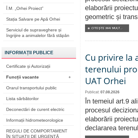
elaborării proiect
Î.M. „Orhei Proiect”
geometric și transm
Stația Salvare pe Apă Orhei
CITEŞTE MAI MULT...
Serviciul de supraveghere și
îngrijire a animalelor fără stăpân
INFORMAȚII PUBLICE
Cu privire la
terenului pro
Certificate și Autorizații
Funcții vacante
+
UAT Orhei
Orarul transportului public
Publicat:
07.08.2026
Lista sărbătorilor
În temeiul art.9 a
procesul deciziona
Deconectări de curent electric
elaborării proiect
Informații hidrometeorologice
declararea terenul
REGULI DE COMPORTAMENT
ÎN SITUAŢII DE URGENŢĂ