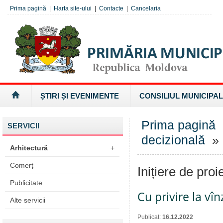
Prima pagină
|
Harta site-ului
|
Contacte
|
Cancelaria
ȘTIRI ȘI EVENIMENTE
CONSILIUL MUNICIPAL
Prima pagină
SERVICII
decizională
» I
Arhitectură
+
Comerț
Inițiere de proi
Publicitate
Cu privire la vî
Alte servicii
Publicat:
16.12.2022