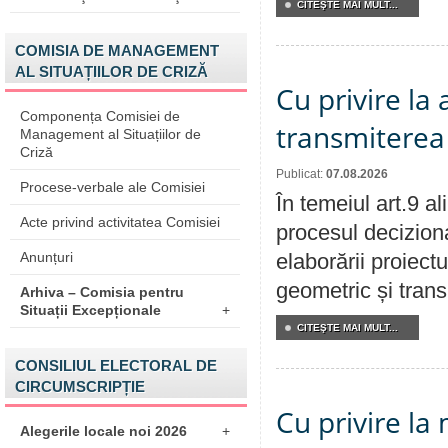
CITEŞTE MAI MULT...
COMISIA DE MANAGEMENT
AL SITUAȚIILOR DE CRIZĂ
Cu privire la
Componența Comisiei de
transmiterea 
Management al Situațiilor de
Criză
Publicat:
07.08.2026
Procese-verbale ale Comisiei
În temeiul art.9 a
Acte privind activitatea Comisiei
procesul deciziona
Anunțuri
elaborării proiect
geometric și transm
Arhiva – Comisia pentru
Situații Excepționale
+
CITEŞTE MAI MULT...
CONSILIUL ELECTORAL DE
CIRCUMSCRIPȚIE
Cu privire la 
Alegerile locale noi 2026
+