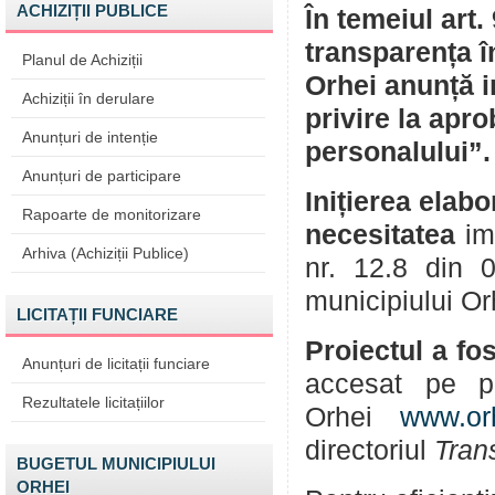
ACHIZIȚII PUBLICE
În temeiul art.
transparența î
Planul de Achiziții
Orhei anunță i
Achiziții în derulare
privire la apr
Anunțuri de intenție
personalului”.
Anunțuri de participare
Inițierea elabo
Rapoarte de monitorizare
necesitatea
imp
Arhiva (Achiziții Publice)
nr. 12.8 din 0
municipiului Or
LICITAȚII FUNCIARE
Proiectul a fos
Anunțuri de licitații funciare
accesat pe pa
Rezultatele licitațiilor
Orhei
www.or
directoriul
Tran
BUGETUL MUNICIPIULUI
ORHEI