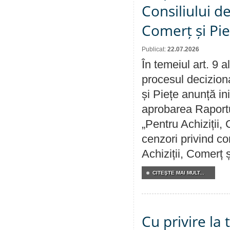
Consiliului de
Comerț și Pie
Publicat:
22.07.2026
În temeiul art. 9 
procesul deciziona
și Piețe anunță ini
aprobarea Raportul
„Pentru Achiziții,
cenzori privind co
Achiziții, Comerț 
CITEŞTE MAI MULT...
Cu privire la