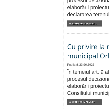
procesul deciziona
elaborării proiect
declararea terenul
CITEŞTE MAI MULT...
Cu privire la 
municipal Orh
Publicat:
23.06.2026
În temeiul art. 9 
procesul deciziona
elaborării proiectu
Consiliului munici
CITEŞTE MAI MULT...