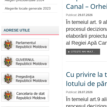
Alegeri prezidențiale 2024
Canal – Orhe
Alegerile locale generale 2023
Publicat:
29.07.2026
În temeiul art. 9 
procesul deciziona
ADRESE UTILE
elaborării proiectu
al Regiei Apă Can
CITEŞTE MAI MULT...
Cu privire la
lotului de pă
Publicat:
28.07.2026
În temeiul art.9 a
procesul deciziona