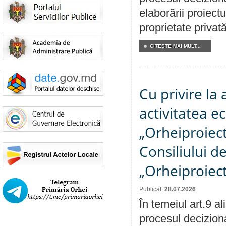
elaborării proiectu
proprietate privat
CITEŞTE MAI MULT...
Cu privire la
activitatea e
„Orheiproiect”
Consiliului d
„Orheiproiect
Publicat:
28.07.2026
În temeiul art.9 a
procesul decizion