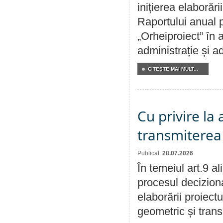
inițierea elaborări
Raportului anual p
„Orheiproiect” în a
administrație și ad
CITEŞTE MAI MULT...
Cu privire la
transmiterea 
Publicat:
28.07.2026
În temeiul art.9 a
procesul deciziona
elaborării proiect
geometric și transm