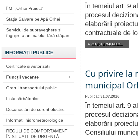
În temeiul art. 9 
Î.M. „Orhei Proiect”
procesul deciziona
Stația Salvare pe Apă Orhei
elaborării proiectu
Serviciul de supraveghere și
contractuale de lo
îngrijire a animalelor fără stăpân
CITEŞTE MAI MULT...
INFORMAȚII PUBLICE
Certificate și Autorizații
Cu privire la 
Funcții vacante
+
municipal Orh
Orarul transportului public
Publicat:
31.07.2026
Lista sărbătorilor
În temeiul art. 9 
Deconectări de curent electric
procesul deciziona
Informații hidrometeorologice
elaborării proiectu
REGULI DE COMPORTAMENT
Consiliului munici
ÎN SITUAŢII DE URGENŢĂ