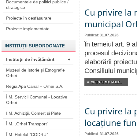
Documentele de politici publice /
strategice
Cu privire la 
Proiecte în desfășurare
municipal Orh
Proiecte implementate
Publicat:
31.07.2026
În temeiul art. 9 
INSTITUȚII SUBORDONATE
procesul deciziona
Instituții de învățământ
+
elaborării proiectu
Consiliului munici
Muzeul de Istorie şi Etnografie
Orhei
CITEŞTE MAI MULT...
Regia Apă Canal – Orhei S.A.
Î.M. Servicii Comunal - Locative
Orhei
Cu privire la 
Î.M. Achiziții, Comerț și Piețe
locațiune fun
Î.M. „Orhei Transport”
Publicat:
31.07.2026
Î.M. Hotelul ”CODRU”