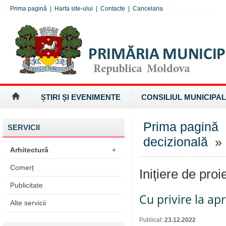
Prima pagină
|
Harta site-ului
|
Contacte
|
Cancelaria
ȘTIRI ȘI EVENIMENTE
CONSILIUL MUNICIPAL
Prima pagină
SERVICII
decizională
» I
Arhitectură
+
Comerț
Inițiere de proi
Publicitate
Cu privire la a
Alte servicii
Publicat:
23.12.2022