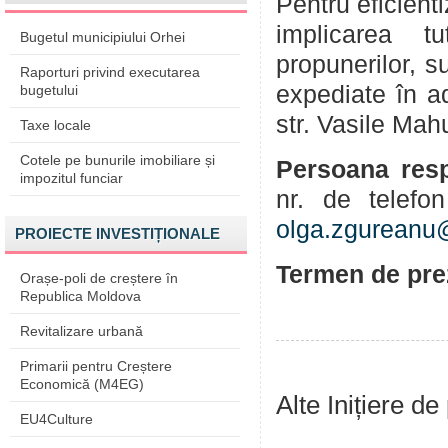
Pentru eficient
implicarea tu
Bugetul municipiului Orhei
propunerilor, su
Raporturi privind executarea
expediate în a
bugetului
str. Vasile Mahu
Taxe locale
Cotele pe bunurile imobiliare și
Persoana resp
impozitul funciar
nr. de telef
olga.zgureanu
PROIECTE INVESTIȚIONALE
Termen de prez
Orașe-poli de creștere în
Republica Moldova
Revitalizare urbană
Primarii pentru Creștere
Economică (M4EG)
Alte Inițiere de
EU4Culture