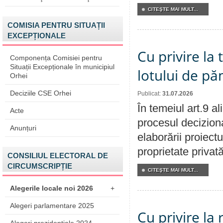
CITEŞTE MAI MULT...
COMISIA PENTRU SITUAȚII
EXCEPȚIONALE
Cu privire la
Componența Comisiei pentru
Situații Excepționale în municipiul
lotului de pă
Orhei
Deciziile CSE Orhei
Publicat:
31.07.2026
În temeiul art.9 a
Acte
procesul deciziona
Anunțuri
elaborării proiectu
proprietate privat
CONSILIUL ELECTORAL DE
CIRCUMSCRIPȚIE
CITEŞTE MAI MULT...
Alegerile locale noi 2026
+
Alegeri parlamentare 2025
Cu privire la 