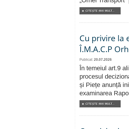
„Orhei Transport”
CITEŞTE MAI MULT...
Cu privire la
Î.M.A.C.P Or
Publicat:
20.07.2026
În temeiul art.9 a
procesul deciziona
și Piețe anunță ini
examinarea Raportu
CITEŞTE MAI MULT...