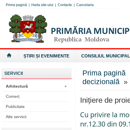
Prima pagină
|
Harta site-ului
|
Contacte
|
Cancelaria
ȘTIRI ȘI EVENIMENTE
CONSILIUL MUNICIPAL
Prima pagină
SERVICII
decizională
» I
Arhitectură
+
Comerț
Inițiere de proi
Publicitate
Cu privire la mo
Alte servicii
nr.12.30 din 09