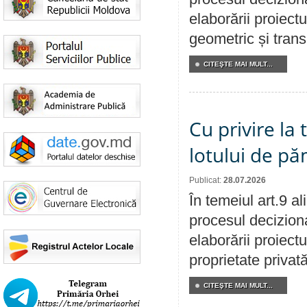
elaborării proiect
geometric și transm
CITEŞTE MAI MULT...
Cu privire la
lotului de pă
Publicat:
28.07.2026
În temeiul art.9 a
procesul deciziona
elaborării proiectu
proprietate privat
CITEŞTE MAI MULT...