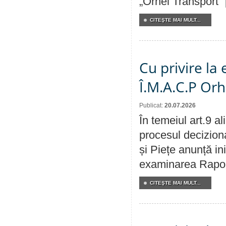
„Orhei Transport”
CITEŞTE MAI MULT...
Cu privire la
Î.M.A.C.P Or
Publicat:
20.07.2026
În temeiul art.9 a
procesul deciziona
și Piețe anunță ini
examinarea Raportu
CITEŞTE MAI MULT...