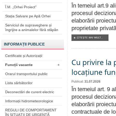
În temeiul art.9 a
Î.M. „Orhei Proiect”
procesul deciziona
Stația Salvare pe Apă Orhei
elaborării proiectu
Serviciul de supraveghere și
proprietate privat
îngrijire a animalelor fără stăpân
CITEŞTE MAI MULT...
INFORMAȚII PUBLICE
Certificate și Autorizații
Cu privire la 
Funcții vacante
+
locațiune fun
Orarul transportului public
Publicat:
31.07.2026
Lista sărbătorilor
În temeiul art. 9 
Deconectări de curent electric
procesul deciziona
Informații hidrometeorologice
elaborării proiectu
REGULI DE COMPORTAMENT
contractuale de lo
ÎN SITUAŢII DE URGENŢĂ