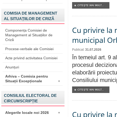
CITEŞTE MAI MULT...
COMISIA DE MANAGEMENT
AL SITUAȚIILOR DE CRIZĂ
Cu privire la 
Componența Comisiei de
Management al Situațiilor de
municipal Orh
Criză
Procese-verbale ale Comisiei
Publicat:
31.07.2026
În temeiul art. 9 
Acte privind activitatea Comisiei
procesul deciziona
Anunțuri
elaborării proiectu
Arhiva – Comisia pentru
Consiliului munici
Situații Excepționale
+
CITEŞTE MAI MULT...
CONSILIUL ELECTORAL DE
CIRCUMSCRIPȚIE
Cu privire la 
Alegerile locale noi 2026
+