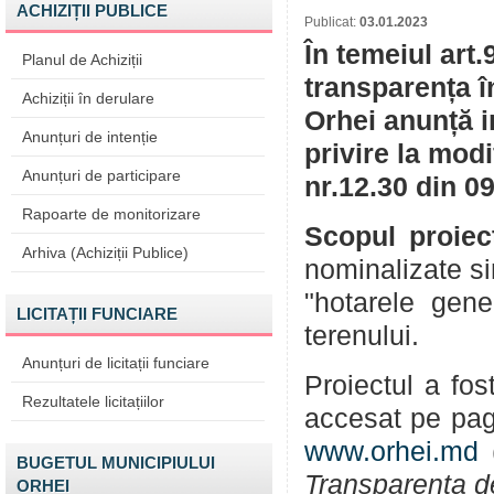
ACHIZIȚII PUBLICE
Publicat:
03.01.2023
În temeiul art.
Planul de Achiziții
transparența î
Achiziții în derulare
Orhei anunță i
Anunțuri de intenție
privire la mod
Anunțuri de participare
nr.12.30 din 0
Rapoarte de monitorizare
Scopul proiec
Arhiva (Achiziții Publice)
nominalizate si
"hotarele gene
LICITAȚII FUNCIARE
terenului.
Anunțuri de licitații funciare
Proiectul a fos
Rezultatele licitațiilor
accesat pe pag
www.orhei.md
(
BUGETUL MUNICIPIULUI
Transparența d
ORHEI