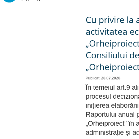
Cu privire la
activitatea e
„Orheiproiect”
Consiliului d
„Orheiproiect
Publicat:
28.07.2026
În temeiul art.9 a
procesul decizion
inițierea elaborări
Raportului anual p
„Orheiproiect” în a
administrație și ad