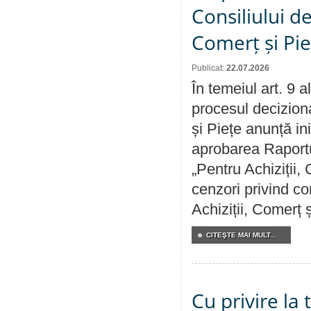
Consiliului de
Comerț și Pie
Publicat:
22.07.2026
În temeiul art. 9 
procesul deciziona
și Piețe anunță ini
aprobarea Raportul
„Pentru Achiziții,
cenzori privind co
Achiziții, Comerț 
CITEŞTE MAI MULT...
Cu privire la