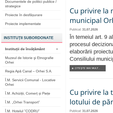
Documentele de politici publice /
strategice
Cu privire la 
Proiecte în desfășurare
municipal Orh
Proiecte implementate
Publicat:
31.07.2026
În temeiul art. 9 
INSTITUȚII SUBORDONATE
procesul deciziona
Instituții de învățământ
+
elaborării proiectu
Muzeul de Istorie şi Etnografie
Consiliului munici
Orhei
CITEŞTE MAI MULT...
Regia Apă Canal – Orhei S.A.
Î.M. Servicii Comunal - Locative
Orhei
Cu privire la
Î.M. Achiziții, Comerț și Piețe
lotului de pă
Î.M. „Orhei Transport”
Î.M. Hotelul ”CODRU”
Publicat:
31.07.2026