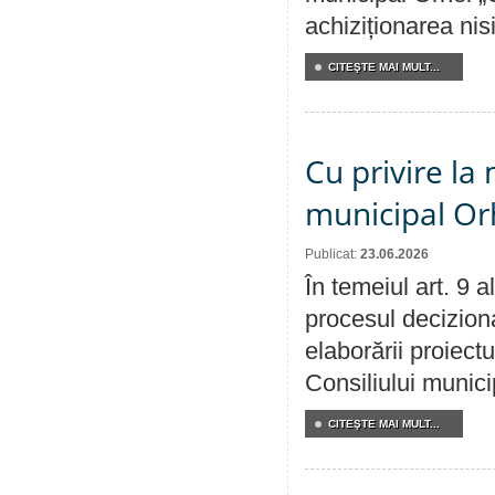
achiziționarea nisi
CITEŞTE MAI MULT...
Cu privire la 
municipal Orh
Publicat:
23.06.2026
În temeiul art. 9 
procesul deciziona
elaborării proiectu
Consiliului munici
CITEŞTE MAI MULT...