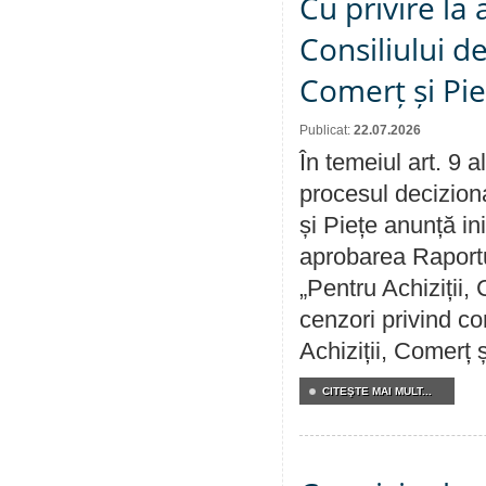
Cu privire la
Consiliului de
Comerț și Pie
Publicat:
22.07.2026
În temeiul art. 9 
procesul deciziona
și Piețe anunță ini
aprobarea Raportul
„Pentru Achiziții,
cenzori privind co
Achiziții, Comerț 
CITEŞTE MAI MULT...