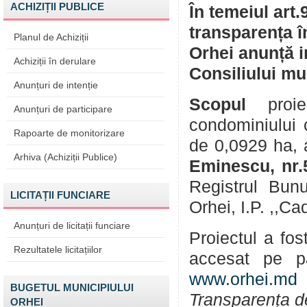
ACHIZIȚII PUBLICE
În temeiul art.
transparența î
Planul de Achiziții
Orhei anunță in
Achiziții în derulare
Consiliului mu
Anunțuri de intenție
Scopul
proiec
Anunțuri de participare
condominiului
Rapoarte de monitorizare
de 0,0929 ha, 
Arhiva (Achiziții Publice)
Eminescu, nr.
Registrul Bunur
LICITAȚII FUNCIARE
Orhei, I.P. ,,Ca
Anunțuri de licitații funciare
Proiectul a fos
Rezultatele licitațiilor
accesat pe p
www.orhei.md
(
BUGETUL MUNICIPIULUI
Transparența d
ORHEI