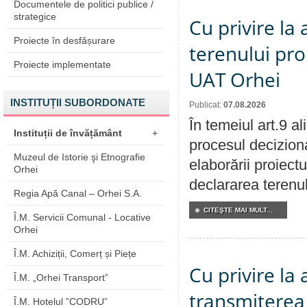
Documentele de politici publice /
strategice
Cu privire la
Proiecte în desfășurare
terenului pro
Proiecte implementate
UAT Orhei
INSTITUȚII SUBORDONATE
Publicat:
07.08.2026
În temeiul art.9 a
Instituții de învățământ
+
procesul deciziona
Muzeul de Istorie şi Etnografie
elaborării proiect
Orhei
declararea terenul
Regia Apă Canal – Orhei S.A.
CITEŞTE MAI MULT...
Î.M. Servicii Comunal - Locative
Orhei
Î.M. Achiziții, Comerț și Piețe
Cu privire la
Î.M. „Orhei Transport”
transmiterea 
Î.M. Hotelul ”CODRU”