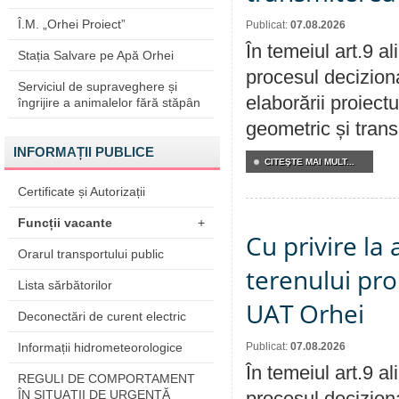
Î.M. „Orhei Proiect”
Publicat:
07.08.2026
În temeiul art.9 a
Stația Salvare pe Apă Orhei
procesul deciziona
Serviciul de supraveghere și
elaborării proiect
îngrijire a animalelor fără stăpân
geometric și transm
INFORMAȚII PUBLICE
CITEŞTE MAI MULT...
Certificate și Autorizații
Funcții vacante
+
Cu privire la
Orarul transportului public
terenului pro
Lista sărbătorilor
UAT Orhei
Deconectări de curent electric
Informații hidrometeorologice
Publicat:
07.08.2026
În temeiul art.9 a
REGULI DE COMPORTAMENT
ÎN SITUAŢII DE URGENŢĂ
procesul deciziona