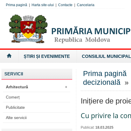
Prima pagină
|
Harta site-ului
|
Contacte
|
Cancelaria
ȘTIRI ȘI EVENIMENTE
CONSILIUL MUNICIPAL
Prima pagină
SERVICII
decizională
» I
Arhitectură
+
Comerț
Inițiere de proi
Publicitate
Cu privire la c
Alte servicii
Publicat:
18.03.2025