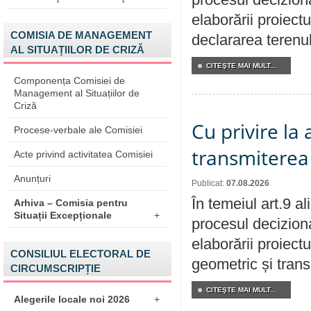
elaborării proiect
COMISIA DE MANAGEMENT
declararea terenul
AL SITUAȚIILOR DE CRIZĂ
CITEŞTE MAI MULT...
Componența Comisiei de
Management al Situațiilor de
Criză
Cu privire la
Procese-verbale ale Comisiei
transmiterea 
Acte privind activitatea Comisiei
Anunțuri
Publicat:
07.08.2026
În temeiul art.9 a
Arhiva – Comisia pentru
Situații Excepționale
+
procesul deciziona
elaborării proiect
CONSILIUL ELECTORAL DE
geometric și transm
CIRCUMSCRIPȚIE
CITEŞTE MAI MULT...
Alegerile locale noi 2026
+