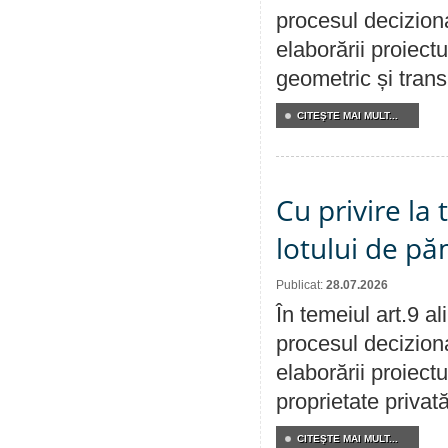
procesul deciziona
elaborării proiect
geometric și transm
CITEŞTE MAI MULT...
Cu privire la
lotului de pă
Publicat:
28.07.2026
În temeiul art.9 a
procesul deciziona
elaborării proiectu
proprietate privat
CITEŞTE MAI MULT...