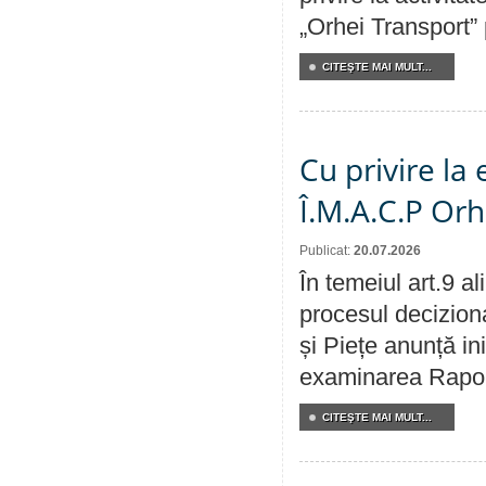
„Orhei Transport”
CITEŞTE MAI MULT...
Cu privire la
Î.M.A.C.P Or
Publicat:
20.07.2026
În temeiul art.9 a
procesul deciziona
și Piețe anunță ini
examinarea Raportu
CITEŞTE MAI MULT...