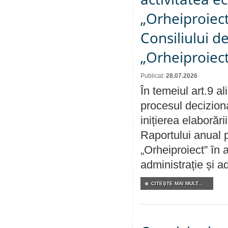
„Orheiproiect”
Consiliului d
„Orheiproiect
Publicat:
28.07.2026
În temeiul art.9 a
procesul decizion
inițierea elaborări
Raportului anual p
„Orheiproiect” în a
administrație și ad
CITEŞTE MAI MULT...