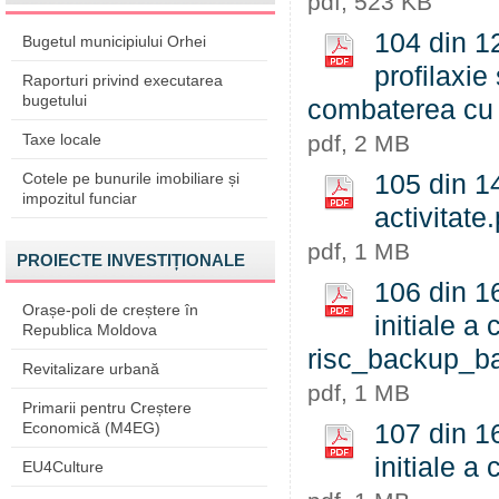
pdf, 523 KB
104 din 12
Bugetul municipiului Orhei
profilaxie
Raporturi privind executarea
bugetului
combaterea cu 
Taxe locale
pdf, 2 MB
Cotele pe bunurile imobiliare și
105 din 1
impozitul funciar
activitate
pdf, 1 MB
PROIECTE INVESTIȚIONALE
106 din 16
Orașe-poli de creștere în
initiale a 
Republica Moldova
risc_backup_b
Revitalizare urbană
pdf, 1 MB
Primarii pentru Creștere
Economică (M4EG)
107 din 16
initiale a 
EU4Culture