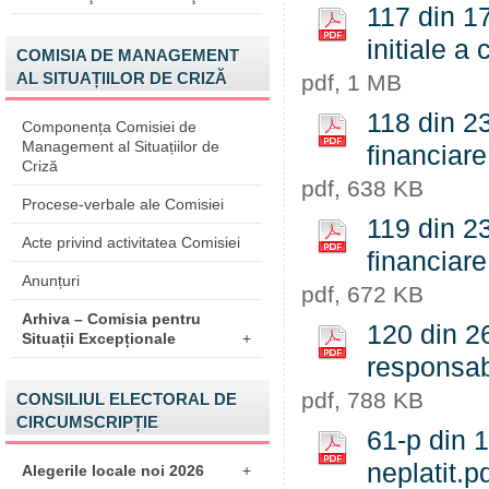
117 din 17
initiale a 
COMISIA DE MANAGEMENT
AL SITUAȚIILOR DE CRIZĂ
pdf, 1 MB
118 din 23
Componența Comisiei de
Management al Situațiilor de
financiare
Criză
pdf, 638 KB
Procese-verbale ale Comisiei
119 din 23
Acte privind activitatea Comisiei
financiare
Anunțuri
pdf, 672 KB
Arhiva – Comisia pentru
120 din 2
Situații Excepționale
+
responsab
pdf, 788 KB
CONSILIUL ELECTORAL DE
CIRCUMSCRIPȚIE
61-p din 
neplatit.p
Alegerile locale noi 2026
+