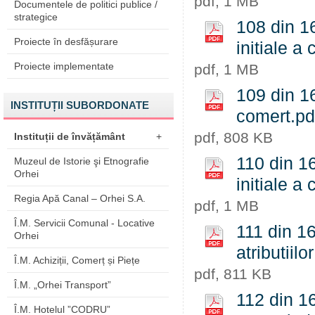
pdf, 1 MB
Documentele de politici publice /
strategice
108 din 16
Proiecte în desfășurare
initiale a 
Proiecte implementate
pdf, 1 MB
109 din 16
INSTITUȚII SUBORDONATE
comert.pd
pdf, 808 KB
Instituții de învățământ
+
110 din 16
Muzeul de Istorie şi Etnografie
Orhei
initiale a 
Regia Apă Canal – Orhei S.A.
pdf, 1 MB
Î.M. Servicii Comunal - Locative
111 din 16
Orhei
atributiilo
Î.M. Achiziții, Comerț și Piețe
pdf, 811 KB
Î.M. „Orhei Transport”
112 din 16
Î.M. Hotelul ”CODRU”