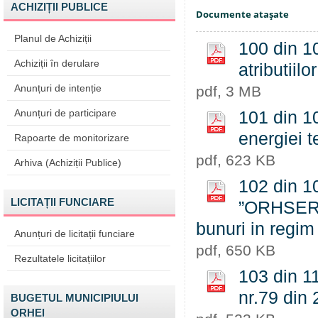
ACHIZIȚII PUBLICE
Documente ataşate
Planul de Achiziții
100 din 10
Achiziții în derulare
atributiil
Anunțuri de intenție
pdf, 3 MB
Anunțuri de participare
101 din 10
energiei t
Rapoarte de monitorizare
pdf, 623 KB
Arhiva (Achiziții Publice)
102 din 10
LICITAȚII FUNCIARE
”ORHSERVT
bunuri in regim 
Anunțuri de licitații funciare
pdf, 650 KB
Rezultatele licitațiilor
103 din 1
nr.79 din
BUGETUL MUNICIPIULUI
ORHEI