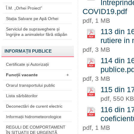
Intreprinde
Î.M. „Orhei Proiect”
COVID19.pdf
Stația Salvare pe Apă Orhei
pdf, 1 MB
Serviciul de supraveghere și
113 din 16
îngrijire a animalelor fără stăpân
rutiere in
pdf, 3 MB
INFORMAȚII PUBLICE
114 din 16
Certificate și Autorizații
publice.pd
Funcții vacante
+
pdf, 3 MB
Orarul transportului public
115 din 1
Lista sărbătorilor
pdf, 550 KB
Deconectări de curent electric
116 din 17
Informații hidrometeorologice
coeficient
pdf, 1 MB
REGULI DE COMPORTAMENT
ÎN SITUAŢII DE URGENŢĂ