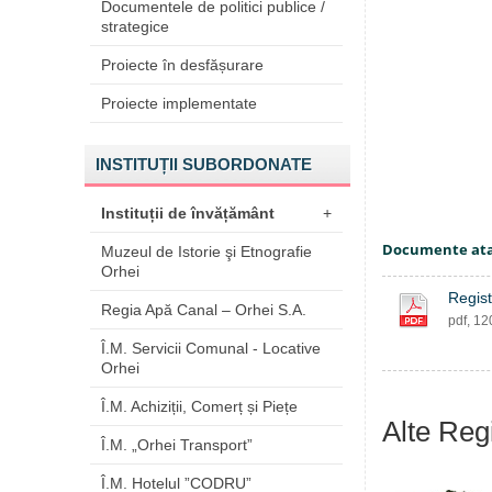
Documentele de politici publice /
strategice
Proiecte în desfășurare
Proiecte implementate
INSTITUȚII SUBORDONATE
Instituții de învățământ
+
Documente at
Muzeul de Istorie şi Etnografie
Orhei
Regist
Regia Apă Canal – Orhei S.A.
pdf, 1
Î.M. Servicii Comunal - Locative
Orhei
Î.M. Achiziții, Comerț și Piețe
Alte Regi
Î.M. „Orhei Transport”
Î.M. Hotelul ”CODRU”