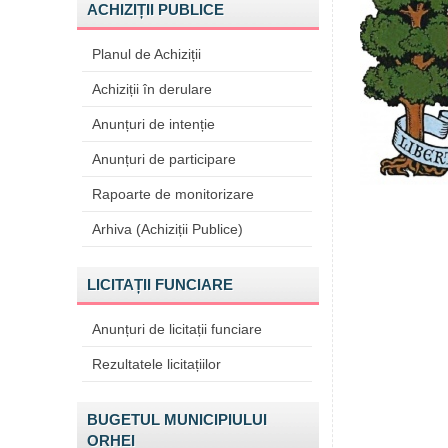
ACHIZIȚII PUBLICE
Planul de Achiziții
Achiziții în derulare
Anunțuri de intenție
Anunțuri de participare
Rapoarte de monitorizare
Arhiva (Achiziții Publice)
LICITAȚII FUNCIARE
Anunțuri de licitații funciare
Rezultatele licitațiilor
BUGETUL MUNICIPIULUI
ORHEI