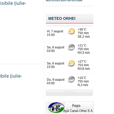
administrativ-teritoriale
ibile (iulie-
METEO ORHEI
ile (iulie-